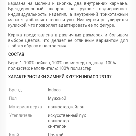
кармана на молнии и кнопке, два внутренних кармана.
Брендированный шеврон на рукаве подчеркивает
индивидуальность изделия, а внутренний трикотажный
манжет добавляет тепло и уют. Низ куртки регулируется
кулиской, что позволяет адаптировать ее по фигуре.
Куртка представлена в различных размерах и большом
выборе цветов, что делает ее отличным вариантом для
любого образа и настроения.
СОСТАВ
Верх: 1. 100% нейлон, 100% полиэстер; подклад: 100%
полиэстер; наполнитель: 100% полиэстер.
ХАРАКТЕРИСТИКИ ЗИМНЕЙ КУРТКИ INDACO 23107
Бренд
Indaco
Пол
Мужской
Материал верха
полиэстер,нейлон
Утеплитель
искусственный пух
полиэстер
синтепон
Крой
Прямой