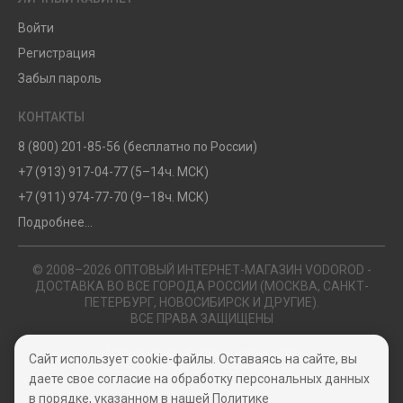
Войти
Регистрация
Забыл пароль
КОНТАКТЫ
8 (800) 201-85-56 (бесплатно по России)
+7 (913) 917-04-77 (5–14ч. МСК)
+7 (911) 974-77-70 (9–18ч. МСК)
Подробнее...
© 2008–2026 ОПТОВЫЙ ИНТЕРНЕТ-МАГАЗИН VODOROD -
ДОСТАВКА ВО ВСЕ ГОРОДА РОССИИ (МОСКВА, САНКТ-
ПЕТЕРБУРГ, НОВОСИБИРСК И ДРУГИЕ).
ВСЕ ПРАВА ЗАЩИЩЕНЫ
Политика конфиденциальности
Сайт использует cookie-файлы. Оставаясь на сайте, вы
Пользовательское соглашение
даете свое согласие на обработку персональных данных
в порядке, указанном в нашей
Политике