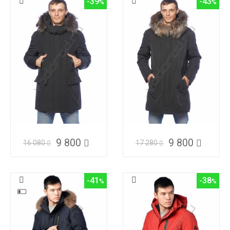
-39
-43
9 800
9 800
16 080
17 280
-41
-38