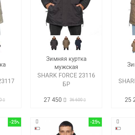
Зимняя куртка
ка
Зи
мужская
SHARK FORCE 23116
23117
SHAR
БР
25 
27 450
0
36 600
-25
-25