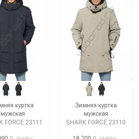
мняя куртка
Зимняя куртка
мужская
мужская
K FORCE 23111
SHARK FORCE 23110
990
18 700
22 650
24 900