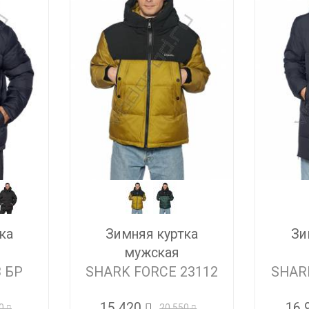
ка
Зимняя куртка
Зи
мужская
3 БР
SHARK FORCE 23112
SHAR
15 420
16 
0
20 550