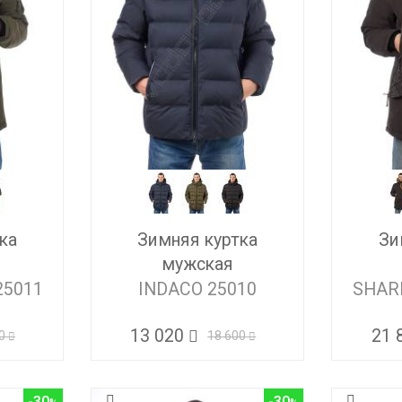
ка
Зимняя куртка
Зи
мужская
25011
INDACO 25010
SHAR
13 020
21 
0
18 600
-30
-30