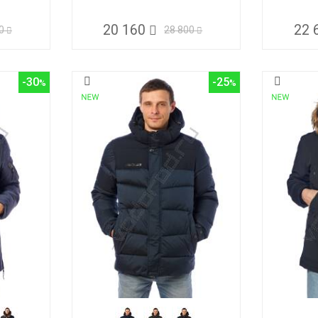
20 160
22 
0
28 800
-30
-25