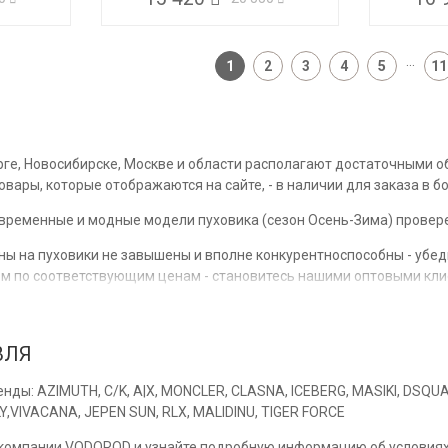
...
1
2
3
4
5
11
рге, Новосибирске, Москве и области располагают достаточными о
товары, которые отображаются на сайте, - в наличии для заказа в б
ременные и модные модели пуховика (сезон Осень-Зима) провере
ы на пуховики не завышены и вполне конкурентноспособны - убеди
ом по соответствующим ценам - становитесь нашими оптовыми кли
ы имеют все необходимые сопровождающие документы.
ВЛЯ
VODOROD - значит получить качественный сервис, бысть спокойным
нды: AZIMUTH, C/K, A|X, MONCLER, CLASNA, ICEBERG, MASIKI, DSQUAR
ультировать по всем вопросам - Звоните!
LY,VIVACANA, JEPEN SUN, RLX, MALIDINU, TIGER FORCE
зима становится нестабильной. Пуховики не могут быть актуальны
 компании
VODOROD
и узнайте подробную информацию об условиях