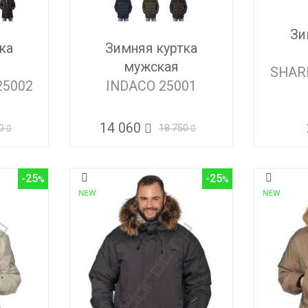
Зи
ка
Зимняя куртка
мужская
SHAR
25002
INDACO 25001
14 060
0
18 750
-25
-25