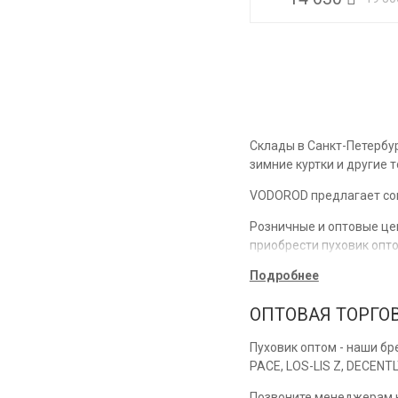
Склады в Санкт-Петербу
зимние куртки и другие 
VODOROD предлагает сов
Розничные и оптовые цен
приобрести пуховик опт
сотрудничества. Товар
Подробнее
Зимние куртки
ОПТОВАЯ ТОРГО
Купить куртки оптом в 
Пуховик оптом - наши бре
компании готовы проконс
PACE, LOS-LIS Z, DECENT
В европейской части РФ 
Позвоните менеджерам