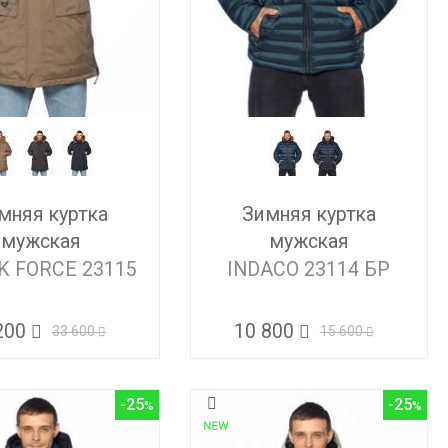
мняя куртка
Зимняя куртка
мужская
мужская
K FORCE 23115
INDACO 23114 БР
200
10 800
33 600
15 600
-25
-25