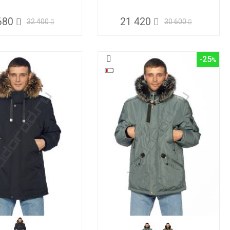
680
21 420
32 400
30 600
-25