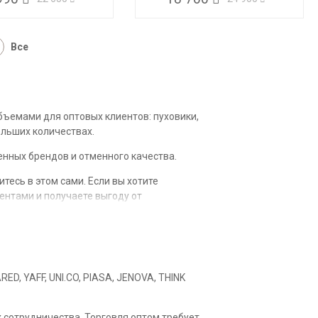
Все
бъемами для оптовых клиентов: пуховики,
ольших количествах.
нных брендов и отменного качества.
тесь в этом сами. Если вы хотите
ентами и получаете выгоду от
 за доставку, документы. Менеджеры
ED, YAFF, UNI.CO, PIASA, JENOVA, THINK
ми на протяжении всего зимнего сезона.
 сотрудничества. Торговля оптом требует