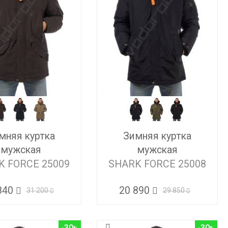
мняя куртка
Зимняя куртка
мужская
мужская
K FORCE 25009
SHARK FORCE 25008
840
20 890
31 200
29 850
-30
-30