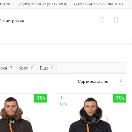
TSAPP :
+7 (913) 917-04-77 (5–14
ч.
МСК)
+7 (911) 974-77-70 (9–18
ч.
МСК)
Регистрация
ерха
Крой
Еще
-30
-30