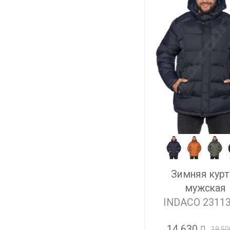
Зимняя курт
мужская
INDACO 2311
14 630
19 50