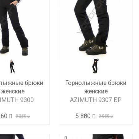
лыжные брюки
Горнолыжные брюки
женские
женские
IMUTH 9300
AZIMUTH 9307 БР
160
5 880
8 250
9 050