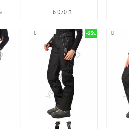
6 070
-25