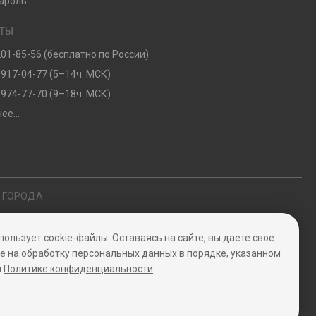
ароль
КТЫ
201-85-56 (бесплатно по России)
 917-04-77 (5–14ч. МСК)
 974-77-70 (9–18ч. МСК)
ее...
Е ГОРОДА
пользует cookie-файлы. Оставаясь на сайте, вы даете свое
ение
е на обработку персональных данных в порядке, указанном
й
Политике конфиденциальности