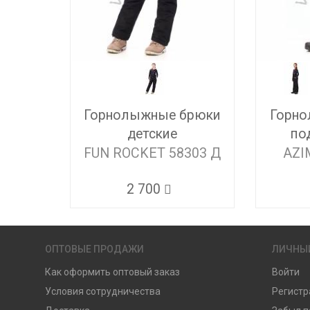
Горнолыжные брюки
Горно
детские
по
FUN ROCKET 58303 Д
AZI
2 700
ОПТОВЫЕ ПРОДАЖИ
ЛИЧНЫ
Как оформить оптовый заказ
Войти
Условия сотрудничества
Регистр