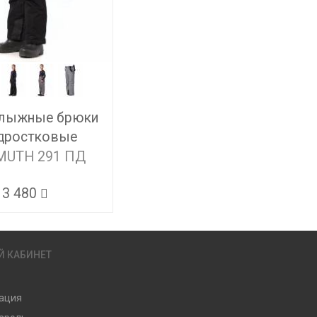
лыжные брюки
дростковые
MUTH 291 ПД
3 480
Й КАБИНЕТ
ация