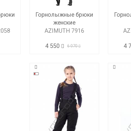
брюки
Горнолыжные брюки
Горно
женские
2058
AZIMUTH 7916
AZ
4 550
4 
6 070