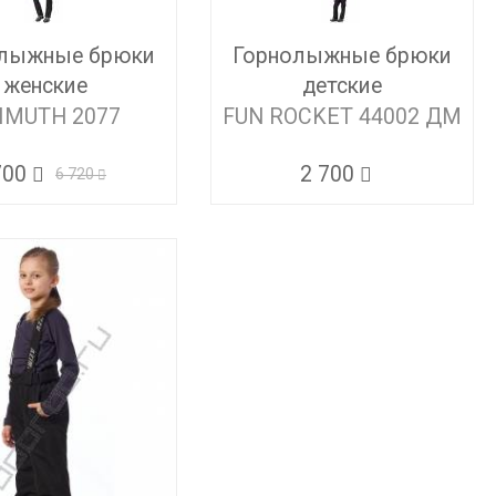
лыжные брюки
Горнолыжные брюки
женские
детские
IMUTH 2077
FUN ROCKET 44002 ДМ
700
2 700
6 720