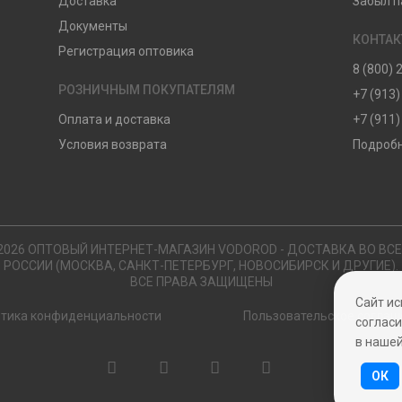
Доставка
Забыл п
Документы
КОНТА
Регистрация оптовика
8 (800) 
РОЗНИЧНЫМ ПОКУПАТЕЛЯМ
+7 (913)
Оплата и доставка
+7 (911)
Условия возврата
Подробн
2026 ОПТОВЫЙ ИНТЕРНЕТ-МАГАЗИН VODOROD - ДОСТАВКА ВО ВС
РОССИИ (МОСКВА, САНКТ-ПЕТЕРБУРГ, НОВОСИБИРСК И ДРУГИЕ).
ВСЕ ПРАВА ЗАЩИЩЕНЫ
Сайт ис
тика конфиденциальности
Пользовательское соглаш
согласи
в наше
ОК