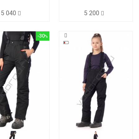
5 040
5 200
-30