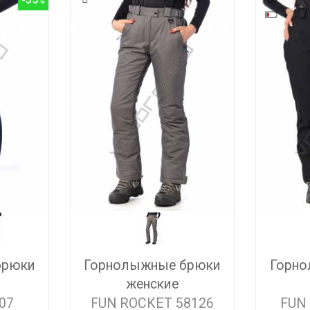
брюки
Горнолыжные брюки
Горно
женские
07
FUN ROCKET 58126
FUN