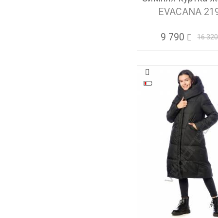
EVACANA 21
9 790
16 32