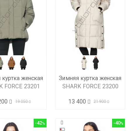
 куртка женская
Зимняя куртка женская
K FORCE 23201
SHARK FORCE 23200
200
13 400
19 050
21 900
-42
-40