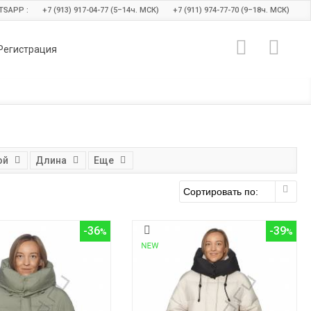
TSAPP :
+7 (913) 917-04-77 (5–14
ч.
МСК)
+7 (911) 974-77-70 (9–18
ч.
МСК)
Регистрация
ой
Длина
Еще
-36
-39