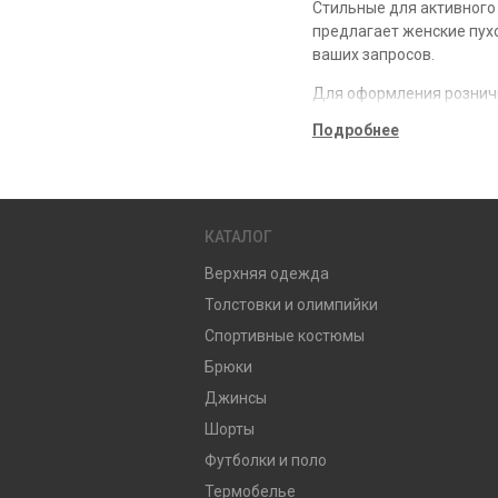
Стильные для активного
предлагает женские пухо
ваших запросов.
Для оформления рознично
заполняйте необходимые 
Подробнее
Оптовые заказы на пухо
Для получения к оптовым
КАТАЛОГ
Верхняя одежда
Толстовки и олимпийки
Спортивные костюмы
Брюки
Джинсы
Шорты
Футболки и поло
Термобелье