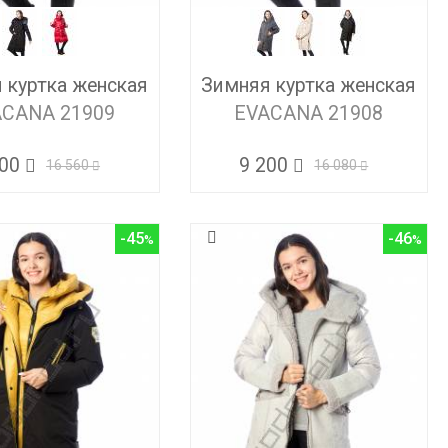
 куртка женская
Зимняя куртка женская
ACANA 21909
EVACANA 21908
800
9 200
16 560
16 080
-45
-46