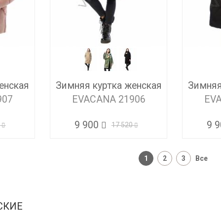
енская
Зимняя куртка женская
Зимняя
907
EVACANA 21906
EV
9 900
9 
0
17 520
1
2
3
Все
СКИЕ