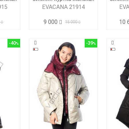
915
EVACANA 21914
EV
9 000
10 
0
15 000
-40
-39