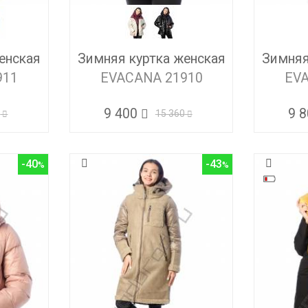
енская
Зимняя куртка женская
Зимняя
911
EVACANA 21910
EV
9 400
9 
0
15 360
-40
-43