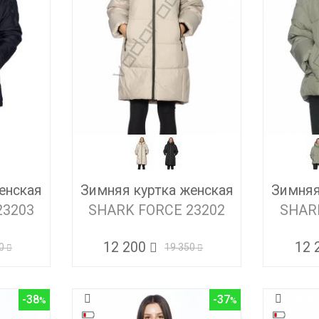
енская
Зимняя куртка женская
Зимняя
23203
SHARK FORCE 23202
SHAR
12 200
12 
0
19 350
-38
-37