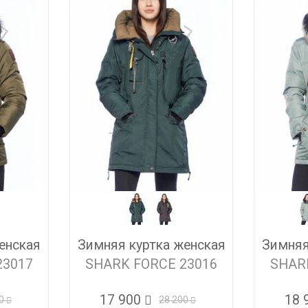
енская
Зимняя куртка женская
Зимняя
23017
SHARK FORCE 23016
SHAR
17 900
18 
0
28 200