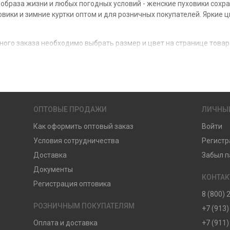
 образа жизни и любых погодных условий - женские пуховики сохр
вики и зимние куртки оптом и для розничных покупателей. Яркие
го заказа необходимо выбрать размер и цвет на странице товара
поля. Доставка товаров (пуховики, куртки, ветровки и проч.) осущ
вики оформляеются размерными рядами. На некоторые товары мы о
 ценам на товары - укажите при регистрации "оптовый клиент".
ОПТОВЫЕ ПРОДАЖИ
ЛИЧНЫ
Как оформить оптовый заказ
Войти
Условия сотрудничества
Регистр
Доставка
Забыл п
Документы
КОНТА
Регистрация оптовика
8 (800) 
РОЗНИЧНЫМ ПОКУПАТЕЛЯМ
+7 (913)
Оплата и доставка
+7 (911)