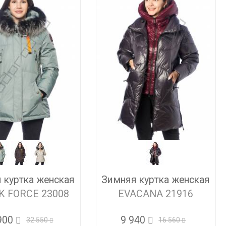
 куртка женская
Зимняя куртка женская
K FORCE 23008
EVACANA 21916
900
9 940
32 550
16 560