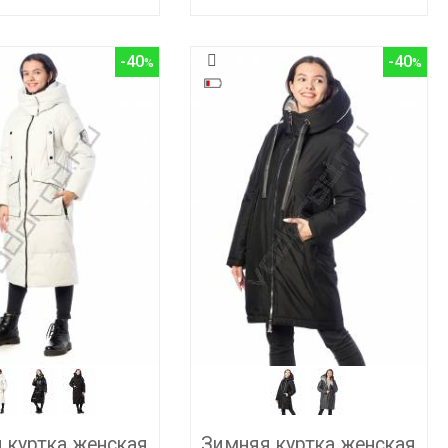
-40
-40
 куртка женская
Зимняя куртка женская