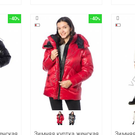
-40
-40
енская
Зимняя куртка женская
Зимняя