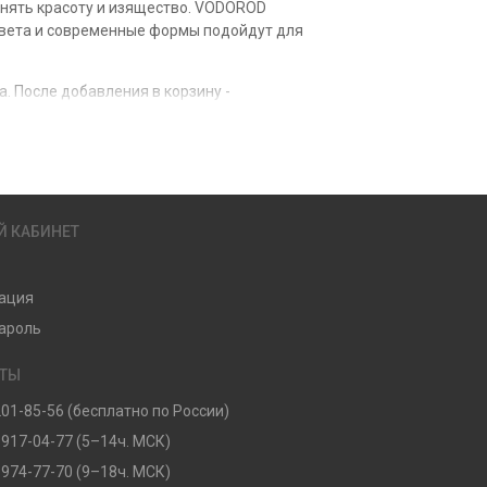
анять красоту и изящество. VODOROD
 цвета и современные формы подойдут для
. После добавления в корзину -
ествляется по всей России.
ткрываем акции на покупку без рядов.
Й КАБИНЕТ
ация
ароль
КТЫ
201-85-56 (бесплатно по России)
 917-04-77 (5–14ч. МСК)
 974-77-70 (9–18ч. МСК)