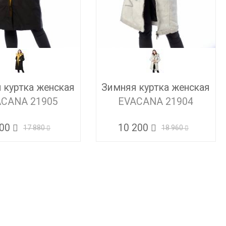
 куртка женская
Зимняя куртка женская
ACANA 21905
EVACANA 21904
900
10 200
17 880
18 960