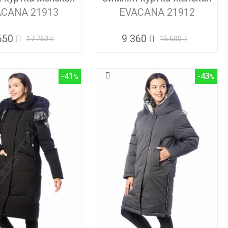
ACANA 21913
EVACANA 21912
650
9 360
17 760
15 600
-41
-43