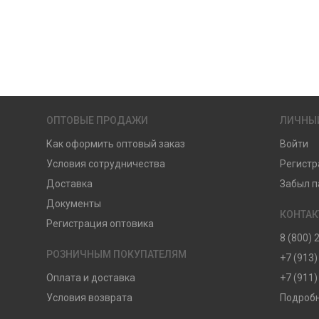
ОПТОВЫЕ ПРОДАЖИ
ЛИЧНЫ
Как оформить оптовый заказ
Войти
Условия сотрудничества
Регистр
Доставка
Забыл п
Документы
КОНТА
Регистрация оптовика
8 (800) 
РОЗНИЧНЫМ ПОКУПАТЕЛЯМ
+7 (913)
Оплата и доставка
+7 (911)
Условия возврата
Подробн