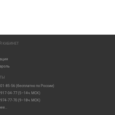
Й КАБИНЕТ
ация
ароль
КТЫ
201-85-56 (бесплатно по России)
 917-04-77 (5–14ч. МСК)
 974-77-70 (9–18ч. МСК)
ее...