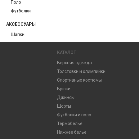
Поло
Футболки
АКСЕССУАРЫ
Шапки
КАТАЛОГ
Верхняя одежда
Толстовки и олимпийки
Спортивные костюмы
Брюки
Джинсы
Шорты
Футболки и поло
Термобелье
Нижнее белье