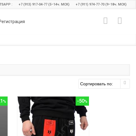
TSAPP :
+7 (913) 917-04-77 (5–14
ч.
МСК)
+7 (911) 974-77-70 (9–18
ч.
МСК)
Регистрация
21
-50