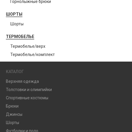
Горнолыжные брюки
ШОРТЫ
Шорты
ТЕРМОБЕЛЬЕ
Термобелье/верх
Термобелье/комплект
КАТАЛОГ
Верхняя одежда
Толстовки и олимпийки
Спортивные костюмы
Брюки
Джинсы
Шорты
Футболки и поло