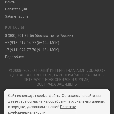
Войти
Регистрация
Забыл пароль
КОНТАКТЫ
8 (800) 201-85-56 (бесплатно по России)
+7 (913) 917-04-77 (5–14ч. МСК)
+7 (911) 974-77-70 (9–18ч. МСК)
Подробнее...
© 2008–2026 ОПТОВЫЙ ИНТЕРНЕТ-МАГАЗИН VODOROD -
ДОСТАВКА ВО ВСЕ ГОРОДА РОССИИ (МОСКВА, САНКТ-
ПЕТЕРБУРГ, НОВОСИБИРСК И ДРУГИЕ).
ВСЕ ПРАВА ЗАЩИЩЕНЫ
Политика конфиденциальности
Сайт использует cookie-файлы. Оставаясь на сайте, вы
Пользовательское соглашение
даете свое согласие на обработку персональных данных
в порядке, указанном в нашей
Политике
конфиденциальности