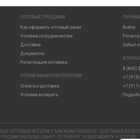
ОПТОВЫЕ ПРОДАЖИ
ЛИЧНЫ
Как оформить оптовый заказ
Войти
Условия сотрудничества
Регистр
Доставка
Забыл п
Документы
КОНТА
Регистрация оптовика
8 (800) 
РОЗНИЧНЫМ ПОКУПАТЕЛЯМ
+7 (913)
Оплата и доставка
+7 (911)
Условия возврата
Подробн
2026 ОПТОВЫЙ ИНТЕРНЕТ-МАГАЗИН VODOROD - ДОСТАВКА ВО ВС
РОССИИ (МОСКВА, САНКТ-ПЕТЕРБУРГ, НОВОСИБИРСК И ДРУГИЕ).