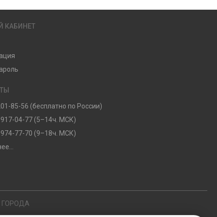
Й КАБИНЕТ
ация
ароль
КТЫ
201-85-56 (бесплатно по России)
 917-04-77 (5–14ч. МСК)
 974-77-70 (9–18ч. МСК)
ее...
Е ГОРОДА