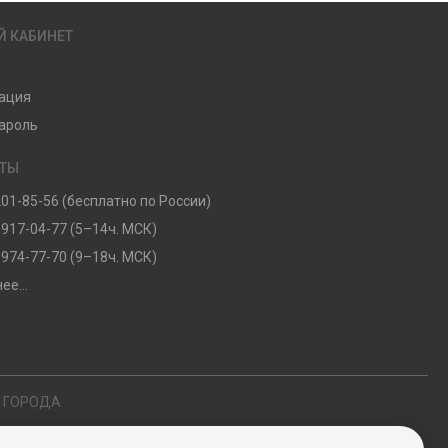
Й КАБИНЕТ
ация
ароль
КТЫ
201-85-56 (бесплатно по России)
 917-04-77 (5–14ч. МСК)
 974-77-70 (9–18ч. МСК)
ее...
Е ГОРОДА