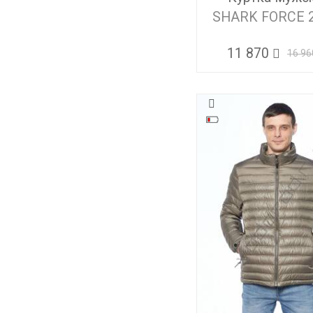
SHARK FORCE 
11 870
16 96