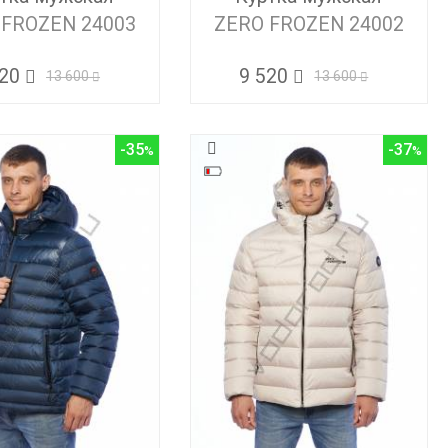
 FROZEN 24003
ZERO FROZEN 24002
520
9 520
13 600
13 600
-35
-37