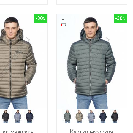
-30
-30
тка мужская
Куртка мужская