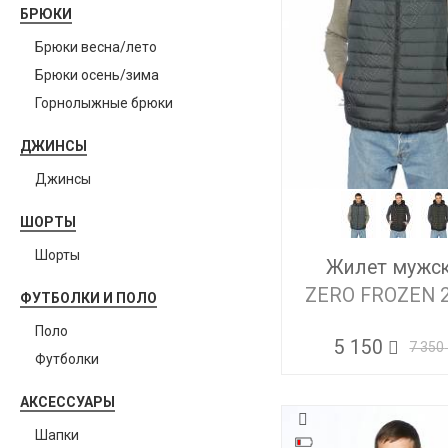
БРЮКИ
Брюки весна/лето
Брюки осень/зима
Горнолыжные брюки
ДЖИНСЫ
Джинсы
ШОРТЫ
Шорты
Жилет мужс
ZERO FROZEN 
ФУТБОЛКИ И ПОЛО
Поло
5 150
7 350
Футболки
АКСЕССУАРЫ
Шапки