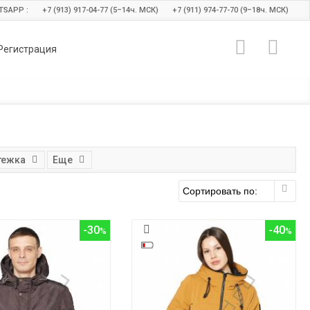
TSAPP :
+7 (913) 917-04-77 (5–14
ч.
МСК)
+7 (911) 974-77-70 (9–18
ч.
МСК)
Регистрация
тежка
Еще
-30
-40