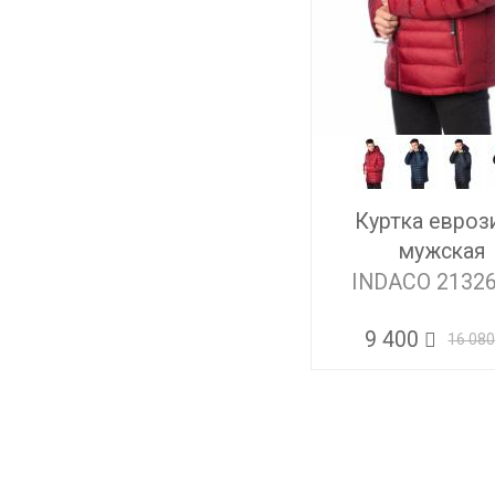
Куртка евроз
мужская
INDACO 2132
9 400
16 08