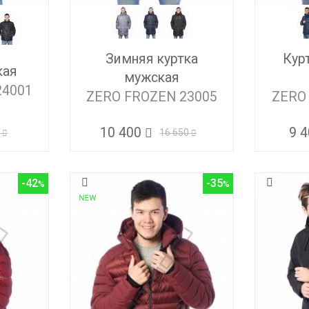
Зимняя куртка
Кур
кая
мужская
24001
ZERO FROZEN 23005
ZERO
10 400
9 
0
16 650
-42
-35