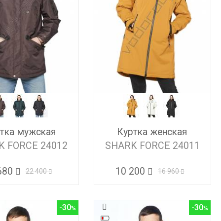
тка мужская
Куртка женская
K FORCE 24012
SHARK FORCE 24011
680
10 200
22 400
16 960
-30
-30