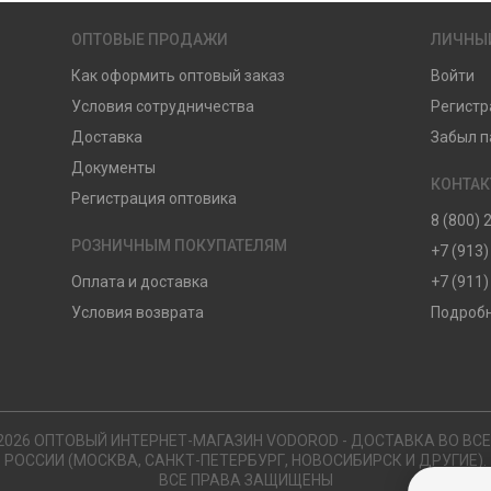
ОПТОВЫЕ ПРОДАЖИ
ЛИЧНЫ
Как оформить оптовый заказ
Войти
Условия сотрудничества
Регистр
Доставка
Забыл п
Документы
КОНТА
Регистрация оптовика
8 (800) 
РОЗНИЧНЫМ ПОКУПАТЕЛЯМ
+7 (913)
Оплата и доставка
+7 (911)
Условия возврата
Подробн
2026 ОПТОВЫЙ ИНТЕРНЕТ-МАГАЗИН VODOROD - ДОСТАВКА ВО ВС
РОССИИ (МОСКВА, САНКТ-ПЕТЕРБУРГ, НОВОСИБИРСК И ДРУГИЕ).
ВСЕ ПРАВА ЗАЩИЩЕНЫ