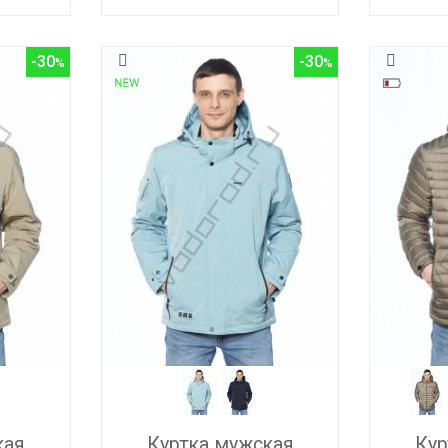
-30
-30
кая
Куртка мужская
Кур