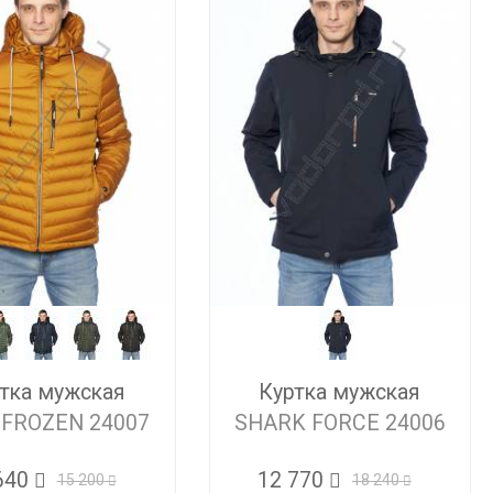
тка мужская
Куртка мужская
 FROZEN 24007
SHARK FORCE 24006
640
12 770
15 200
18 240