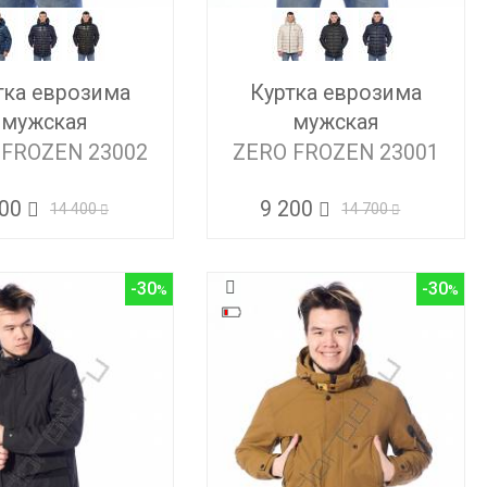
тка еврозима
Куртка еврозима
мужская
мужская
 FROZEN 23002
ZERO FROZEN 23001
400
9 200
14 400
14 700
-30
-30