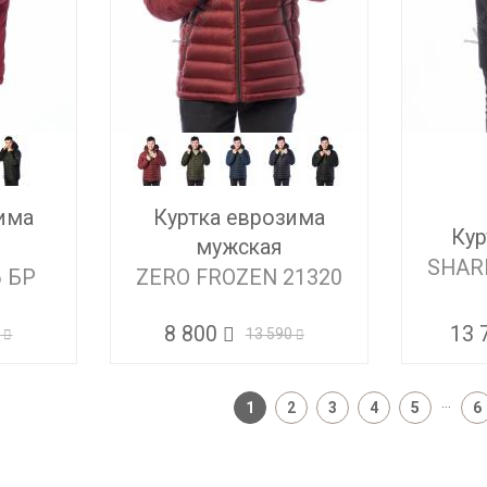
има
Куртка еврозима
Кур
мужская
SHAR
6 БР
ZERO FROZEN 21320
8 800
13 
0
13 590
...
1
2
3
4
5
6