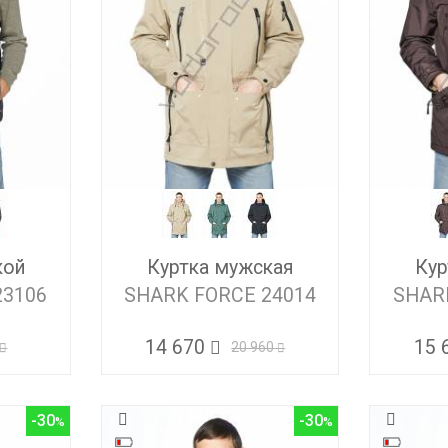
кой
Куртка мужская
Кур
23106
SHARK FORCE 24014
SHAR
14 670
15 
20 960
-30
-30