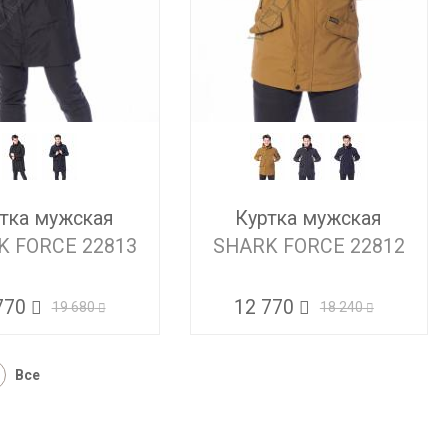
тка мужская
Куртка мужская
K FORCE 22813
SHARK FORCE 22812
770
12 770
19 680
18 240
Все