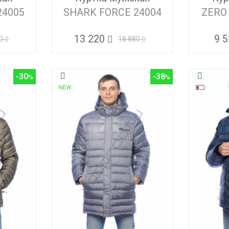
24005
SHARK FORCE 24004
ZERO
13 220
9 
0
18 880
-30
-38