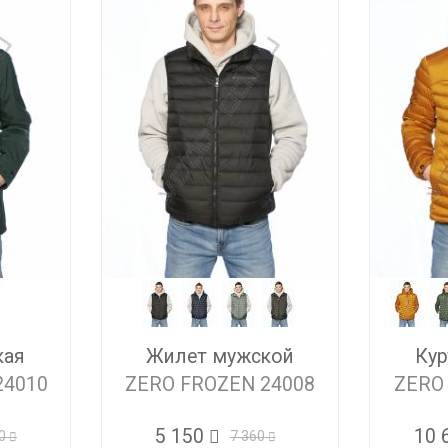
кая
Жилет мужской
Кур
24010
ZERO FROZEN 24008
ZERO
5 150
10 
0
7 360