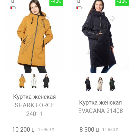
-40
-30
Куртка женская
Куртка женская
SHARK FORCE
EVACANA 21408
24011
8 300
10 200
11 880
16 960