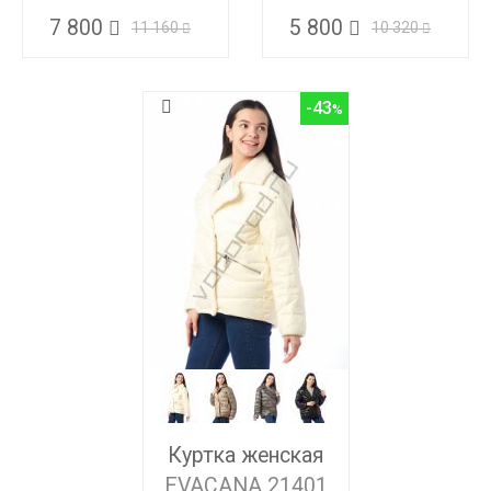
7 800
5 800
11 160
10 320
-43
Куртка женская
EVACANA 21401