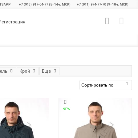
TSAPP :
+7 (913) 917-04-77 (5–14
ч.
МСК)
+7 (911) 974-77-70 (9–18
ч.
МСК)
Регистрация
тель
Крой
Еще