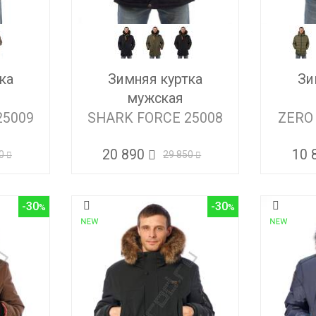
ка
Зимняя куртка
Зи
мужская
25009
SHARK FORCE 25008
ZERO
20 890
10 
0
29 850
-30
-30