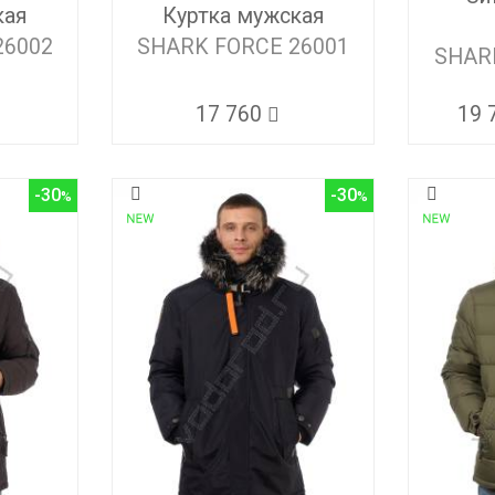
кая
Куртка мужская
26002
SHARK FORCE 26001
SHAR
17 760
19 
-30
-30