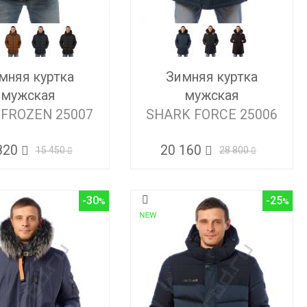
мняя куртка
Зимняя куртка
мужская
мужская
 FROZEN 25007
SHARK FORCE 25006
820
20 160
15 450
28 800
-30
-25