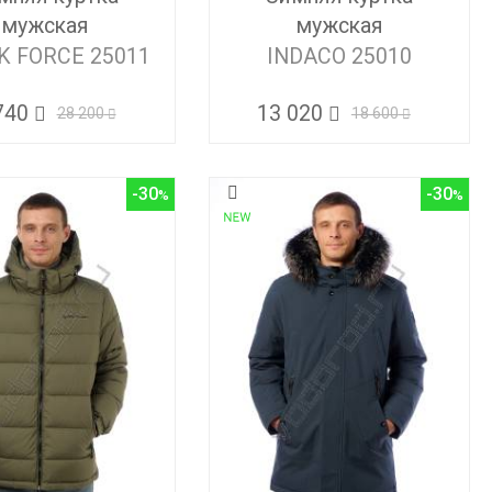
мужская
мужская
K FORCE 25011
INDACO 25010
740
13 020
28 200
18 600
-30
-30