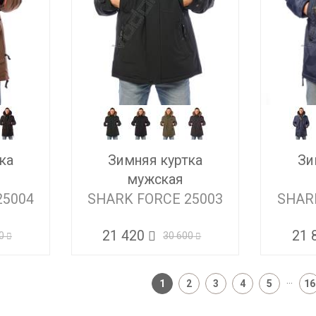
ка
Зимняя куртка
Зи
мужская
25004
SHARK FORCE 25003
SHAR
21 420
21 
0
30 600
...
1
2
3
4
5
16