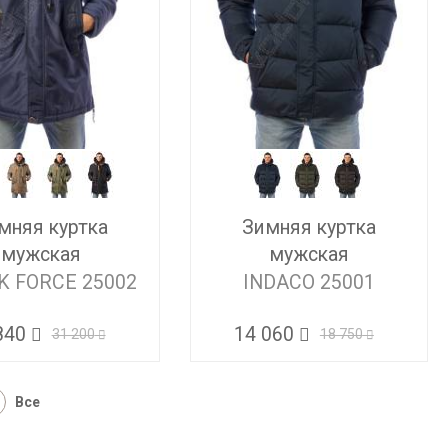
мняя куртка
Зимняя куртка
мужская
мужская
K FORCE 25002
INDACO 25001
840
14 060
31 200
18 750
Все