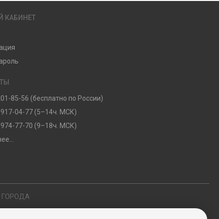
Й КАБИНЕТ
ация
ароль
КТЫ
201-85-56 (бесплатно по России)
 917-04-77 (5–14ч. МСК)
 974-77-70 (9–18ч. МСК)
ее...
Е ГОРОДА