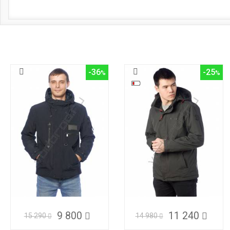
-36
-25
9 800
11 240
15 290
14 980