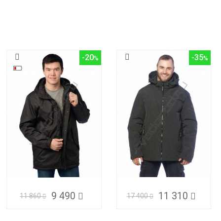
-20
-35
9 490
11 310
11 860
17 400