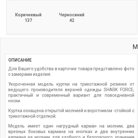
Коричневый
Черносиний
137
42
М
ОПИСАНИЕ
Для Вашего удобства в карточке товара представлено фото
с замерами изделия.
Укороченная модель куртки на трикотажной резинке от
ведущего производителя верхней одежды SHARK FORCE,
практичный и современный вариант для повседневной
носки.
Куртка оснащена открытой молнией и воротником -стойкой с
трикотажной отделкой.
Модель имеет один нагрудный карман на молнии, два
врезных боковых кармана на кнопках и два внутренних
кармана на молнии для удобного и безопасного хранения