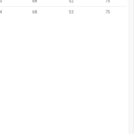
0
68
52
75
4
68
53
75