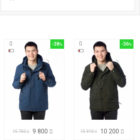
-38
-36
9 800
10 200
15 760
15 910