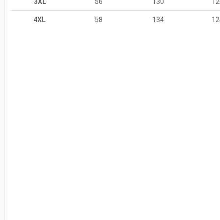
3XL
56
130
12
4XL
58
134
12