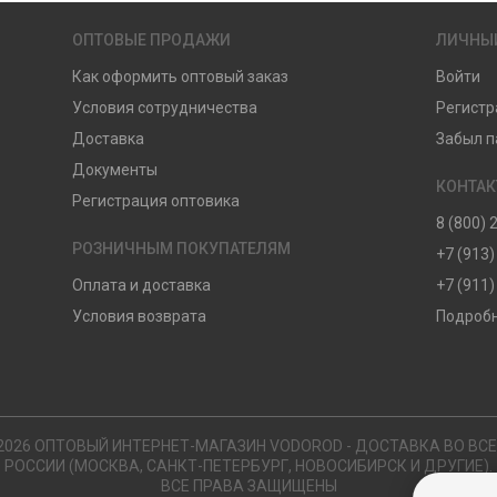
ОПТОВЫЕ ПРОДАЖИ
ЛИЧНЫ
Как оформить оптовый заказ
Войти
Условия сотрудничества
Регистр
Доставка
Забыл п
Документы
КОНТА
Регистрация оптовика
8 (800) 
РОЗНИЧНЫМ ПОКУПАТЕЛЯМ
+7 (913)
Оплата и доставка
+7 (911)
Условия возврата
Подробн
2026 ОПТОВЫЙ ИНТЕРНЕТ-МАГАЗИН VODOROD - ДОСТАВКА ВО ВС
РОССИИ (МОСКВА, САНКТ-ПЕТЕРБУРГ, НОВОСИБИРСК И ДРУГИЕ).
ВСЕ ПРАВА ЗАЩИЩЕНЫ