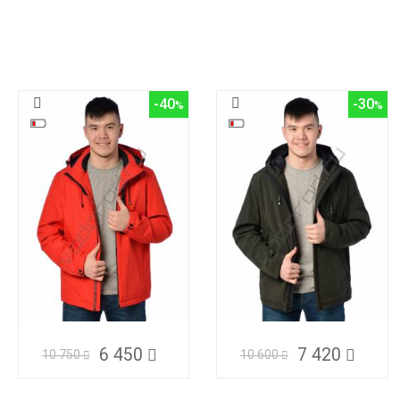
-40
-30
6 450
7 420
10 750
10 600