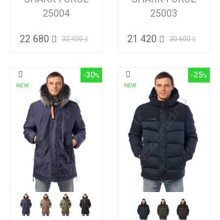
25004
25003
22 680
21 420
32 400
30 600
-30
-25