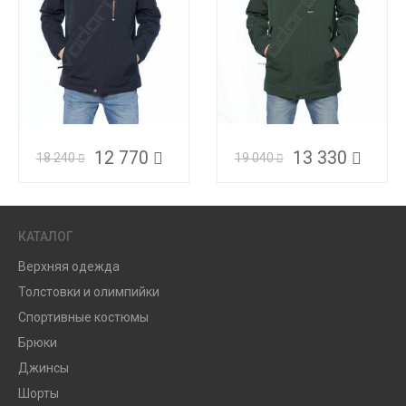
12 770
13 330
18 240
19 040
КАТАЛОГ
Верхняя одежда
Толстовки и олимпийки
Спортивные костюмы
Брюки
Джинсы
Шорты