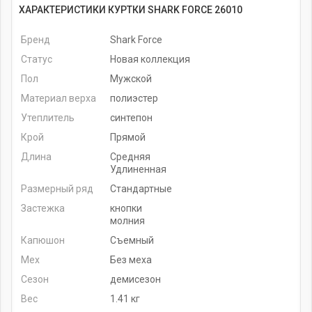
ХАРАКТЕРИСТИКИ КУРТКИ SHARK FORCE 26010
Бренд
Shark Force
Статус
Новая коллекция
Пол
Мужской
Материал верха
полиэстер
Утеплитель
синтепон
Крой
Прямой
Длина
Средняя
Удлиненная
Размерный ряд
Стандартные
Застежка
кнопки
молния
Капюшон
Съемный
Мех
Без меха
Сезон
демисезон
Вес
1.41 кг