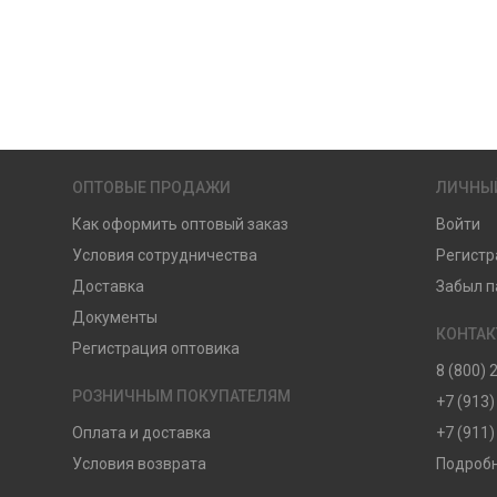
ОПТОВЫЕ ПРОДАЖИ
ЛИЧНЫ
Как оформить оптовый заказ
Войти
Условия сотрудничества
Регистр
Доставка
Забыл п
Документы
КОНТА
Регистрация оптовика
8 (800) 
РОЗНИЧНЫМ ПОКУПАТЕЛЯМ
+7 (913)
Оплата и доставка
+7 (911)
Условия возврата
Подробн