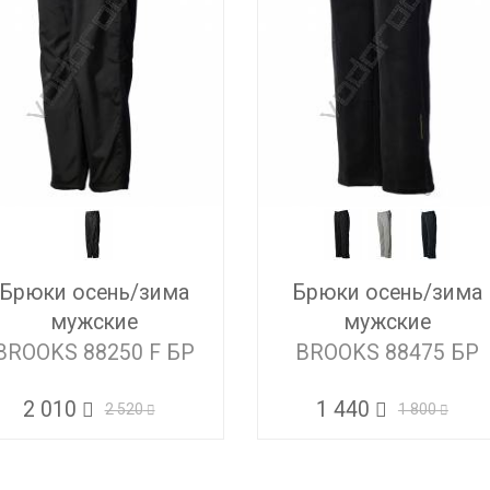
Брюки осень/зима
Брюки осень/зима
мужские
мужские
BROOKS 88250 F БР
BROOKS 88475 БР
2 010
1 440
2 520
1 800