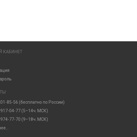
Й КАБИНЕТ
ация
ароль
КТЫ
201-85-56 (бесплатно по России)
 917-04-77 (5–14ч. МСК)
 974-77-70 (9–18ч. МСК)
ее...