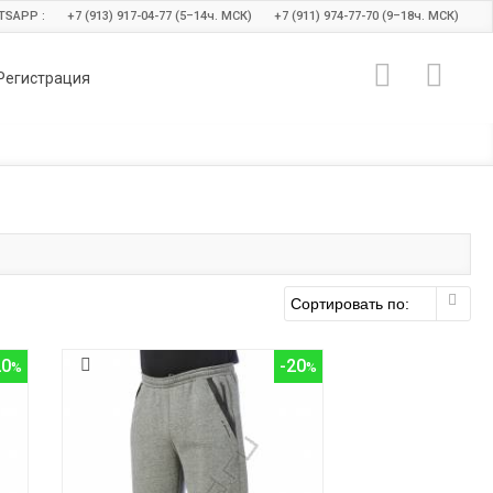
TSAPP :
+7 (913) 917-04-77 (5–14
ч.
МСК)
+7 (911) 974-77-70 (9–18
ч.
МСК)
Регистрация
20
-20