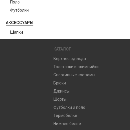
Поло
Футболки
АКСЕССУАРЫ
Шапки
КАТАЛОГ
Верхняя одежда
Толстовки и олимпийки
Спортивные костюмы
Брюки
Джинсы
Шорты
Футболки и поло
Термобелье
Нижнее белье