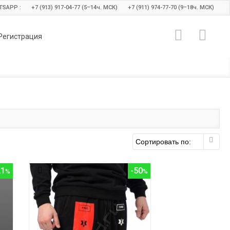
TSAPP :
+7 (913) 917-04-77 (5–14
ч.
МСК)
+7 (911) 974-77-70 (9–18
ч.
МСК)
Регистрация
21
-50