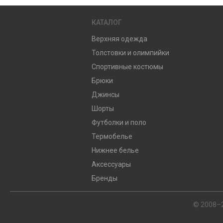
КАТАЛОГ
Верхняя одежда
Толстовки и олимпийки
Спортивные костюмы
Брюки
Джинсы
Шорты
Футболки и поло
Термобелье
Нижнее белье
Аксессуары
Бренды
© 2008–