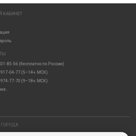
Й КАБИНЕТ
ация
ароль
КТЫ
201-85-56 (бесплатно по России)
 917-04-77 (5–14ч. МСК)
 974-77-70 (9–18ч. МСК)
ее...
Е ГОРОДА