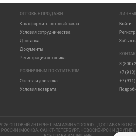
ОПТОВЫЕ ПРОДАЖИ
ЛИЧНЫ
Как оформить оптовый заказ
Войти
Условия сотрудничества
Регистр
Доставка
Забыл п
Документы
КОНТА
Регистрация оптовика
8 (800) 
РОЗНИЧНЫМ ПОКУПАТЕЛЯМ
+7 (913)
Оплата и доставка
+7 (911)
Условия возврата
Подробн
2026 ОПТОВЫЙ ИНТЕРНЕТ-МАГАЗИН VODOROD - ДОСТАВКА ВО ВС
РОССИИ (МОСКВА, САНКТ-ПЕТЕРБУРГ, НОВОСИБИРСК И ДРУГИЕ).
ВСЕ ПРАВА ЗАЩИЩЕНЫ