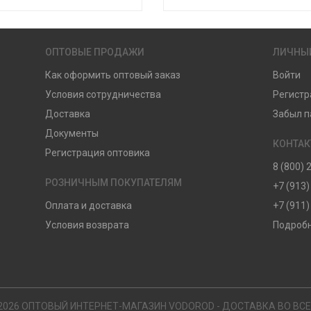
ОПТОВЫЕ ПРОДАЖИ
ЛИЧНЫ
Как оформить оптовый заказ
Войти
Условия сотрудничества
Регистр
Доставка
Забыл п
Документы
КОНТА
Регистрация оптовика
8 (800) 
РОЗНИЧНЫМ ПОКУПАТЕЛЯМ
+7 (913)
Оплата и доставка
+7 (911)
Условия возврата
Подробн
2026 ОПТОВЫЙ ИНТЕРНЕТ-МАГАЗИН VODOROD - ДОСТАВКА ВО ВС