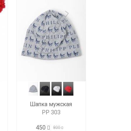
Шапка мужская
PP 303
450
800