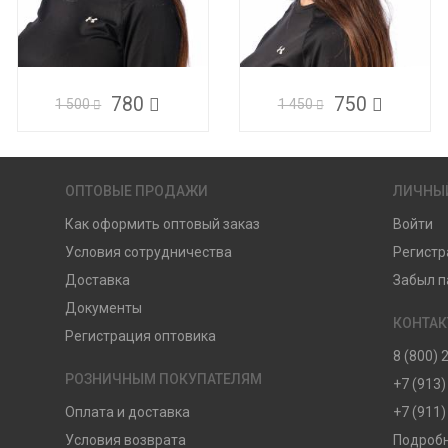
780
750
1 500
1 450
ОПТОВЫЕ ПРОДАЖИ
ЛИЧНЫ
Как оформить оптовый заказ
Войти
Условия сотрудничества
Регистр
Доставка
Забыл п
Документы
КОНТА
Регистрация оптовика
8 (800) 
РОЗНИЧНЫМ ПОКУПАТЕЛЯМ
+7 (913)
Оплата и доставка
+7 (911)
Условия возврата
Подробн