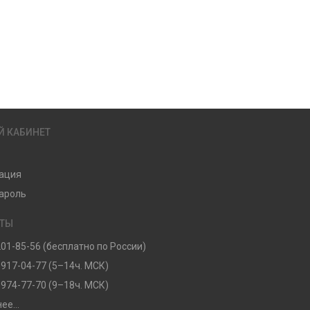
Й КАБИНЕТ
ация
ароль
КТЫ
201-85-56 (бесплатно по России)
 917-04-77 (5–14ч. МСК)
 974-77-70 (9–18ч. МСК)
ее...