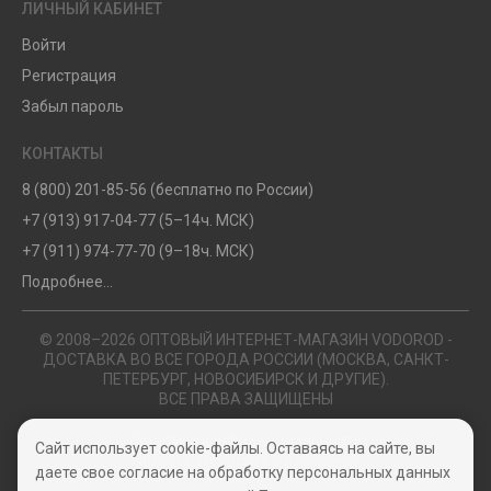
ЛИЧНЫЙ КАБИНЕТ
Войти
Регистрация
Забыл пароль
КОНТАКТЫ
8 (800) 201-85-56 (бесплатно по России)
+7 (913) 917-04-77 (5–14ч. МСК)
+7 (911) 974-77-70 (9–18ч. МСК)
Подробнее...
© 2008–2026 ОПТОВЫЙ ИНТЕРНЕТ-МАГАЗИН VODOROD -
ДОСТАВКА ВО ВСЕ ГОРОДА РОССИИ (МОСКВА, САНКТ-
ПЕТЕРБУРГ, НОВОСИБИРСК И ДРУГИЕ).
ВСЕ ПРАВА ЗАЩИЩЕНЫ
Политика конфиденциальности
Сайт использует cookie-файлы. Оставаясь на сайте, вы
Пользовательское соглашение
даете свое согласие на обработку персональных данных