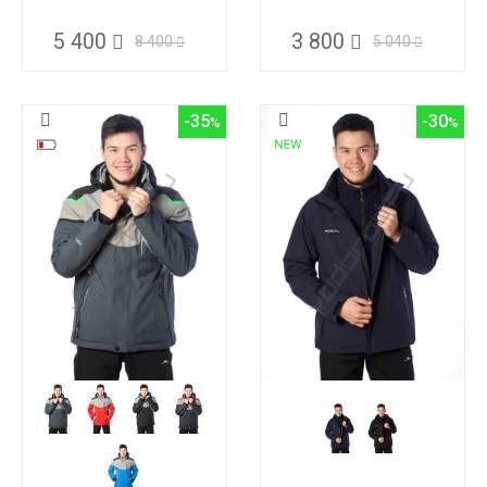
5 400
3 800
8 400
5 040
-35
-30