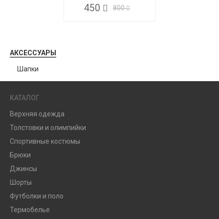
450
800
АКСЕССУАРЫ
Шапки
КАТАЛОГ
Верхняя одежда
Толстовки и олимпийки
Спортивные костюмы
Брюки
Джинсы
Шорты
Футболки и поло
Термобелье