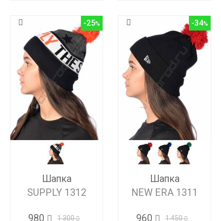
-25
-34
Шапка
Шапка
SUPPLY 1312
NEW ERA 1311
980
960
1 300
1 450