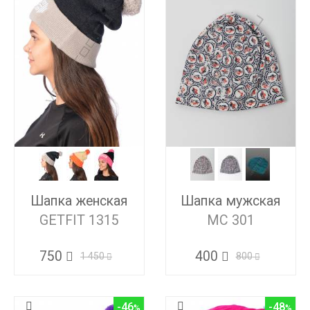
Шапка женская
Шапка мужская
GETFIT 1315
MC 301
750
400
1 450
800
-46
-48