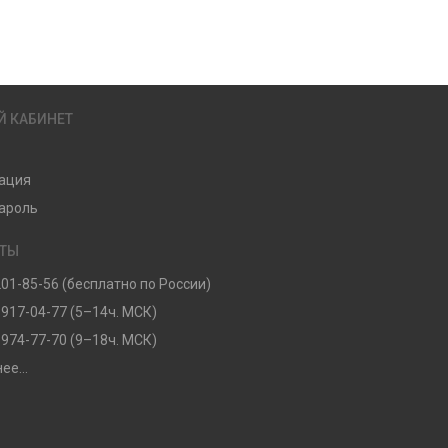
Й КАБИНЕТ
ация
ароль
КТЫ
201-85-56 (бесплатно по России)
 917-04-77 (5–14ч. МСК)
 974-77-70 (9–18ч. МСК)
ее...