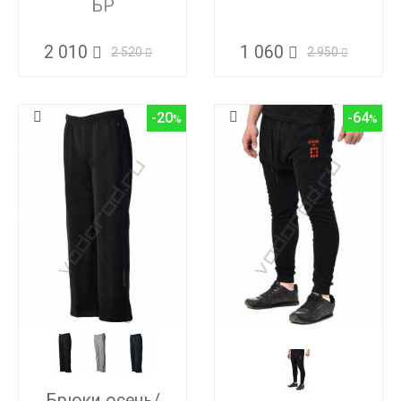
БР
1 060
2 010
2 950
2 520
-20
-64
Брюки осень/