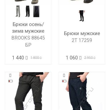
Брюки осень/
зима мужские
Брюки мужские
BROOKS 88645
2T 17259
БР
1 060
1 440
2 950
1 800