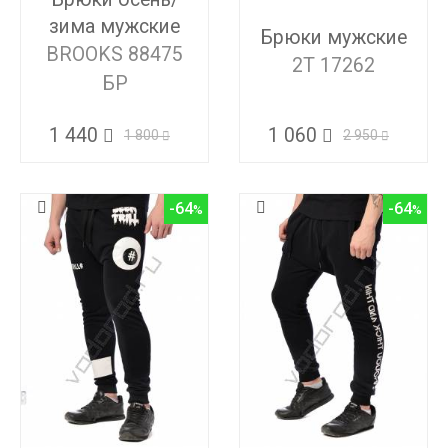
зима мужские
Брюки мужские
BROOKS 88475
2T 17262
БР
1 060
1 440
2 950
1 800
-64
-64