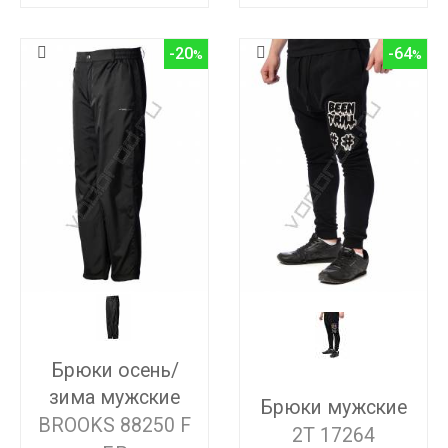
-20
-64
Брюки осень/
зима мужские
Брюки мужские
BROOKS 88250 F
2T 17264