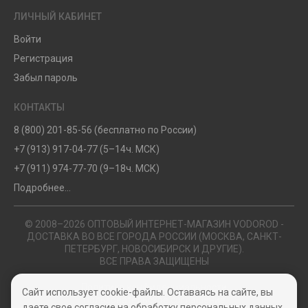
ЛИЧНЫЙ КАБИНЕТ
Войти
Регистрация
Забыл пароль
КОНТАКТЫ
8 (800) 201-85-56 (бесплатно по России)
+7 (913) 917-04-77 (5–14ч. МСК)
+7 (911) 974-77-70 (9–18ч. МСК)
Подробнее...
© 2008–2026 ОПТОВЫЙ ИНТЕРНЕТ-МАГАЗИН VODOROD -
ДОСТАВКА ВО ВСЕ ГОРОДА РОССИИ (МОСКВА, САНКТ-
ПЕТЕРБУРГ, НОВОСИБИРСК И ДРУГИЕ).
ВСЕ ПРАВА ЗАЩИЩЕНЫ
Политика конфиденциальности
Сайт использует cookie-файлы. Оставаясь на сайте, вы
Пользовательское соглашение
даете свое согласие на обработку персональных данных