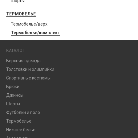
Шорты
ТЕРМОБЕЛЬЕ
Термобелье/верх
Термобелье/комплект
КАТАЛОГ
Верхняя одежда
Толстовки и олимпийки
Спортивные костюмы
Брюки
Джинсы
Шорты
Футболки и поло
Термобелье
Нижнее белье