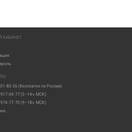
Й КАБИНЕТ
ация
ароль
КТЫ
201-85-56 (бесплатно по России)
 917-04-77 (5–14ч. МСК)
 974-77-70 (9–18ч. МСК)
ее...