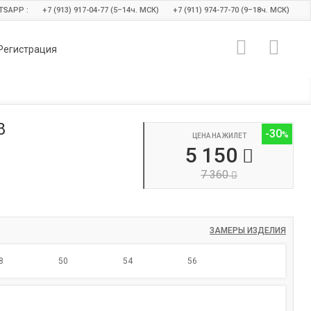
TSAPP :
+7 (913) 917-04-77 (5–14
ч.
МСК)
+7 (911) 974-77-70 (9–18
ч.
МСК)
Регистрация
8
-30
ЦЕНА НА ЖИЛЕТ
5 150
7 360
ЗАМЕРЫ ИЗДЕЛИЯ
8
50
54
56