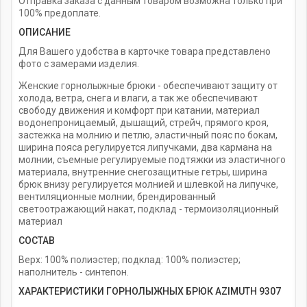
Отправка заказа с данным товаром возможна только при
100% предоплате.
ОПИСАНИЕ
Для Вашего удобства в карточке товара представлено
фото с замерами изделия.
Женские горнолыжные брюки - обеспечивают защиту от
холода, ветра, снега и влаги, а так же обеспечивают
свободу движения и комфорт при катании, материал
водонепроницаемый, дышащий, стрейч, прямого кроя,
застежка на молнию и петлю, эластичный пояс по бокам,
ширина пояса регулируется липучками, два кармана на
молнии, съемные регулируемые подтяжки из эластичного
материала, внутренние снегозащитные гетры, ширина
брюк внизу регулируется молнией и шлевкой на липучке,
вентиляционные молнии, брендированный
светоотражающий накат, подклад - термоизоляционный
материал
СОСТАВ
Верх: 100% полиэстер; подклад: 100% полиэстер;
наполнитель - синтепон.
ХАРАКТЕРИСТИКИ ГОРНОЛЫЖНЫХ БРЮК AZIMUTH 9307