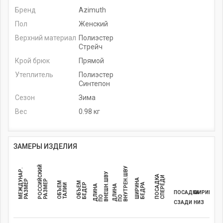
Бренд
Azimuth
Пол
Женский
Верхний материал
Полиэстер
Стрейч
Крой брюк
Прямой
Утеплитель
Полиэстер
Синтепон
Сезон
Зима
Вес
0.98 кг
ЗАМЕРЫ ИЗДЕЛИЯ
Р
О
С
С
И
С
К
И
Й
Р
А
З
М
Е
ВНУТРЕН.ШВУ
МЕЖДУНАР.
ВНЕШН.ШВУ
ПОСАДКА
СПЕРЕДИ
ШИРИНА
РАЗМЕР
Й
Р
ОБЪЕМ
ОБЪЕМ
БЕДЕР
БЕДРА
ТАЛИИ
Д
И
Н
А
П
Д
И
Н
А
П
ПОСАДКА
ШИРИНА
Л
О
Л
О
СЗАДИ
НИЗ