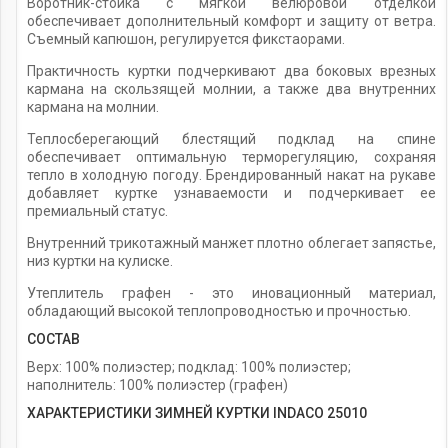
Воротник-стойка с мягкой велюровой отделкой
обеспечивает дополнительный комфорт и защиту от ветра.
Съемный капюшон, регулируется фикстаорами.
Практичность куртки подчеркивают два боковых врезных
кармана на скользящей молнии, а также два внутренних
кармана на молнии.
Теплосберегающий блестящий подклад на спине
обеспечивает оптимальную терморегуляцию, сохраняя
тепло в холодную погоду. Брендированный накат на рукаве
добавляет куртке узнаваемости и подчеркивает ее
премиальный статус.
Внутренний трикотажный манжет плотно облегает запястье,
низ куртки на кулиске.
Утеплитель графен - это иновационный материал,
обладающий высокой теплопроводностью и прочностью.
СОСТАВ
Верх: 100% полиэстер; подклад: 100% полиэстер;
наполнитель: 100% полиэстер (графен)
ХАРАКТЕРИСТИКИ ЗИМНЕЙ КУРТКИ INDACO 25010