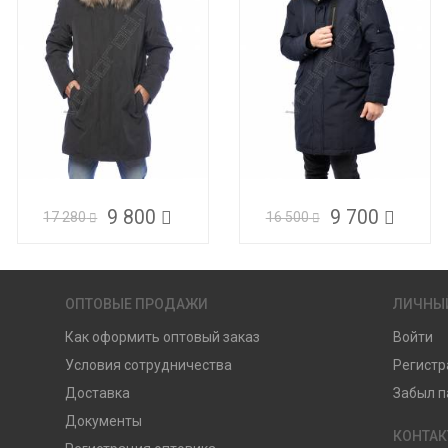
9 800
9 700
17 280
16 500
ОПТОВЫЕ ПРОДАЖИ
ЛИЧНЫ
Как оформить оптовый заказ
Войти
Условия сотрудничества
Регистр
Доставка
Забыл п
Документы
КОНТА