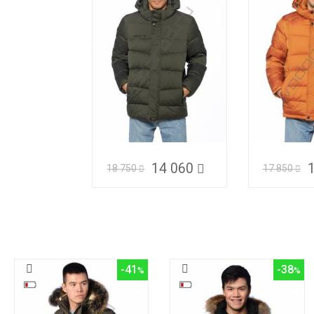
14 060
18 750
17 850
-41
-38