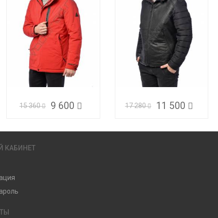
9 600
11 500
15 360
17 280
Й КАБИНЕТ
ация
ароль
КТЫ