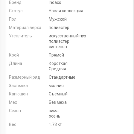
Бренд
Indaco
Статус
Новая коллекция
Пол
Мужской
Материал верха
полиэстер
Утеплитель
искусственный пух
полиэстер
синтепон
Крой
Прямой
Длина
Короткая
Средняя
Размерный ряд
Стандартные
Застежка
молния
Капюшон
Съемный
Мех
Без меха
Сезон
зима
осень
Вес
1.73 кг