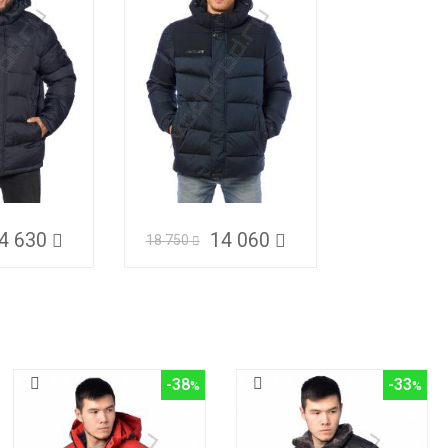
4 630
14 060
18 750
-38
-33