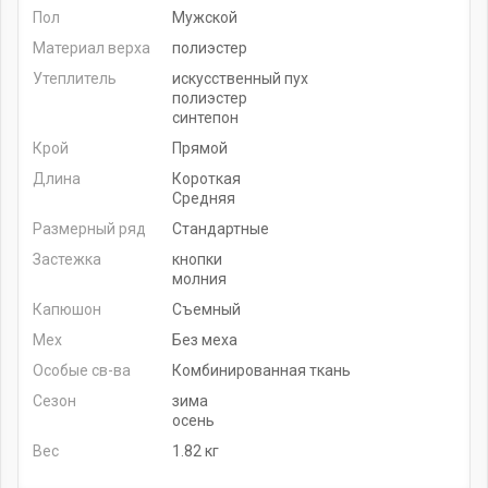
Пол
Мужской
Материал верха
полиэстер
Утеплитель
искусственный пух
полиэстер
синтепон
Крой
Прямой
Длина
Короткая
Средняя
Размерный ряд
Стандартные
Застежка
кнопки
молния
Капюшон
Съемный
Мех
Без меха
Особые св-ва
Комбинированная ткань
Сезон
зима
осень
Вес
1.82 кг