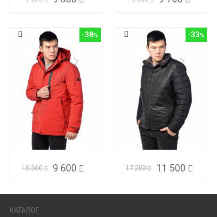
-38
-33
9 600
11 500
15 360
17 280
КАТАЛОГ