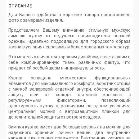
ОПИСАНИЕ
Для Вашего удобства в карточке товара представлено
фото с замерами изделия.
Представляем Вашему вниманию стильную мужскую
зимнюю куртку от ведущего производителя верхней
одежды, идеально подходящую для городского образа
жизни в условиях еврозимы и более холодных температур.
Эта модель отличается хорошим дизайном, сочетающим в
себе комбинированную ткань различных фактур, что
придает ей особый шарм и индивидуальность.
Куртка оснащена множеством функциональных
элементов для максимального комфорта: воротник стойка
с мягкой велюровой отделкой внутри, обеспечивающей
защиту шеи от холода; съемный капюшон с
регулируемыми фиксаторами, позволяющий
адаптировать куртку к различным погодным условиям;
центральная молния с ветрозащитной планкой для
дополнительной защиты от ветра и осадков.
Зимняя куртка имеет два боковых врезных на молнии для
надежного хранения личных вещей, два внутренних
кармана для ценных предметов. Внутренняя кулиска на