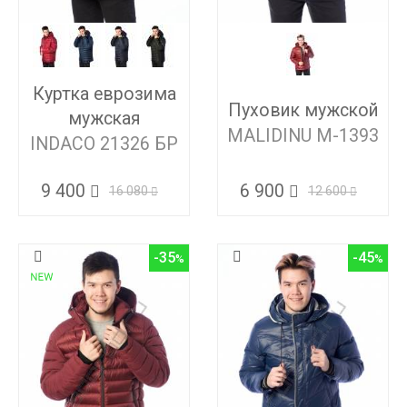
Куртка еврозима
Пуховик мужской
мужская
MALIDINU M-1393
INDACO 21326 БР
9 400
6 900
16 080
12 600
-35
-45