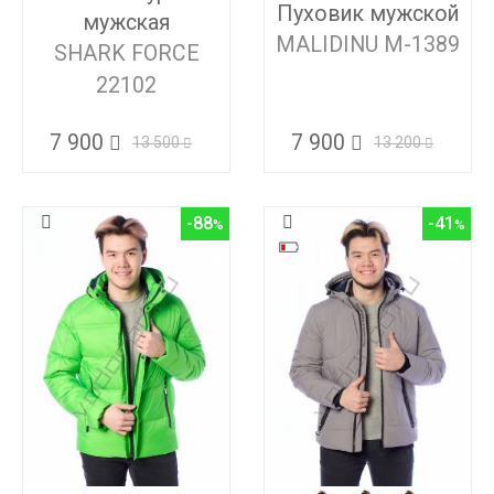
Пуховик мужской
мужская
MALIDINU M-1389
SHARK FORCE
22102
7 900
7 900
13 500
13 200
-88
-41