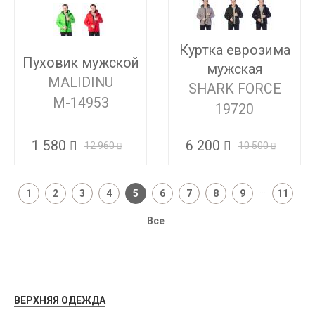
Куртка еврозима
Пуховик мужской
мужская
MALIDINU
SHARK FORCE
М-14953
19720
1 580
6 200
12 960
10 500
...
1
2
3
4
5
6
7
8
9
11
Все
ВЕРХНЯЯ ОДЕЖДА