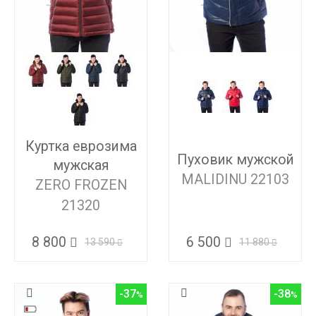
Куртка еврозима
Пуховик мужской
мужская
MALIDINU 22103
ZERO FROZEN
21320
8 800
6 500
13 590
11 880
-37
-38