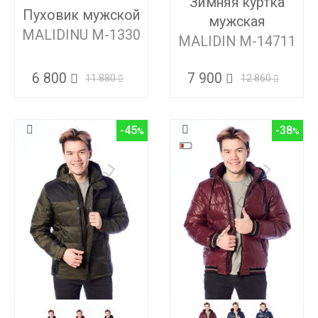
Зимняя куртка
Пуховик мужской
мужская
MALIDINU M-1330
MALIDIN M-14711
6 800
7 900
11 880
12 860
-45
-38