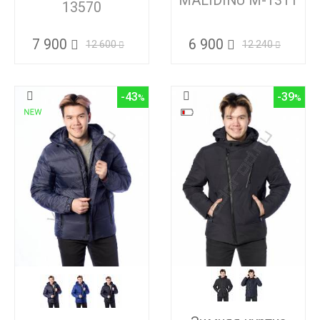
MALIDINU M-1311
13570
6 900
7 900
12 240
12 600
-43
-39