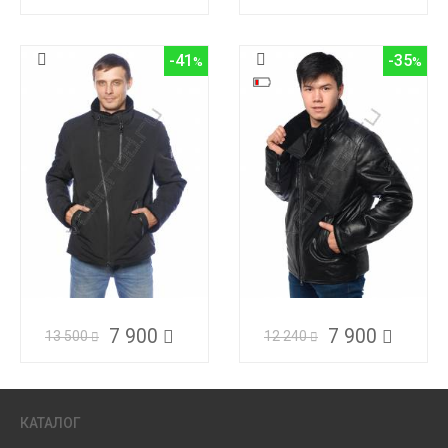
-41
-35
7 900
7 900
13 500
12 240
КАТАЛОГ