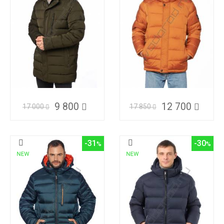
9 800
12 700
17 000
17 850
-31
-30