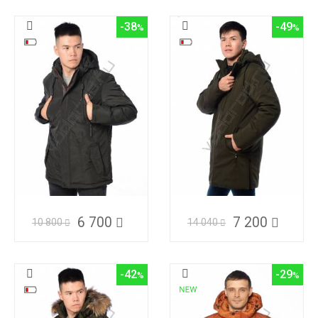
-38
-49
6 700
7 200
10 800
14 040
-42
-29