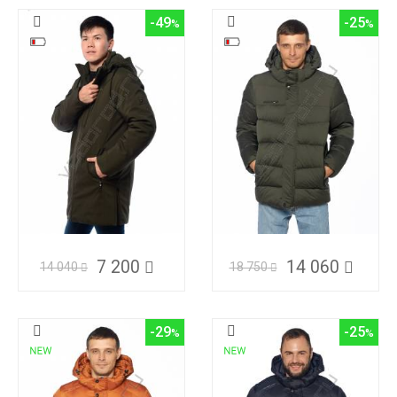
-49
-25
7 200
14 060
14 040
18 750
-29
-25