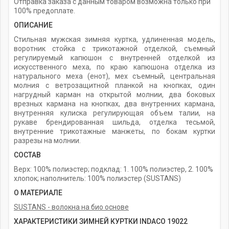
Отправка заказа с данным товаром возможна только при
100% предоплате.
ОПИСАНИЕ
Стильная мужская зимняя куртка, удлиненная модель,
воротник стойка с трикотажной отделкой, съемный
регулируемый капюшон с внутренней отделкой из
искусственного меха, по краю капюшона отделка из
натурального меха (енот), мех съемный, центральная
молния с ветрозащитной планкой на кнопках, один
нагрудный карман на открытой молнии, два боковых
врезных кармана на кнопках, два внутренних кармана,
внутренняя кулиска регулирующая объем талии, на
рукаве брендированная шильда, отделка тесьмой,
внутренние трикотажные манжеты, по бокам куртки
разрезы на молнии.
СОСТАВ
Верх: 100% полиэстер; подклад: 1. 100% полиэстер, 2. 100%
хлопок; наполнитель: 100% полиэстер (SUSTANS)
О МАТЕРИАЛЕ
SUSTANS - волокна на био основе
ХАРАКТЕРИСТИКИ ЗИМНЕЙ КУРТКИ INDACO 19022