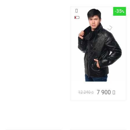
-35
7 900
12 240