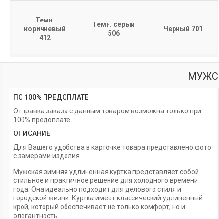
Темн.
Темн. серый
коричневый
Черный 701
506
412
МУЖС
ПО 100% ПРЕДОПЛАТЕ
Отправка заказа с данным товаром возможна только при
100% предоплате.
ОПИСАНИЕ
Для Вашего удобства в карточке товара представлено фото
с замерами изделия.
Мужская зимняя удлиненная куртка представляет собой
стильное и практичное решение для холодного времени
года. Она идеально подходит для делового стиля и
городской жизни. Куртка имеет классический удлиненный
крой, который обеспечивает не только комфорт, но и
элегантность.