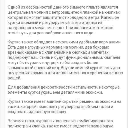
Одной из особенностей данного зимнего плаьто является
центральная молния с ветрозащитной планкой на кнопках,
которая помогает защитить от холодного ветра. Капюшон
куртки съемный и регулируемый, а его отделка из
натурального меха - мех енот. При желании, мех можно
отстегнуть для разнообразия внешнего вида.
Куртка также обладает несколькими удобными карманами.
Есть два нагрудных кармана на молнии, два боковых
врезных кармана с клапанами на кнопках и магнитах,
подчеркнут ваш стиль и будут функциональными, клапаны
могут быть ураны внутрь, что бы создать более
гармоничный внешний вид. Внутри зимней куркти есть два
внутренних кармана для дополнительного хранения ценных
вещей.
Для добавления декоративности и стильности, некоторые
элементы куртки украшены деталями из экокожи.
Куртка также имеет вшитый скрытый ремень из экокожи на
талии, который позволяет регулировать объем талии и
создавать идеальную посадку.
Верхняя ткань куртки выполнена из комбинированного
полиэстра и хлопка, так же имеет водоотталкивающую