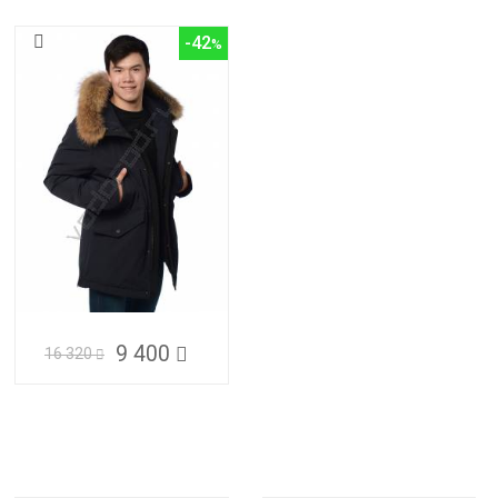
-42
9 400
16 320