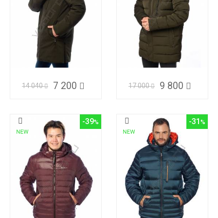
7 200
9 800
14 040
17 000
-39
-31