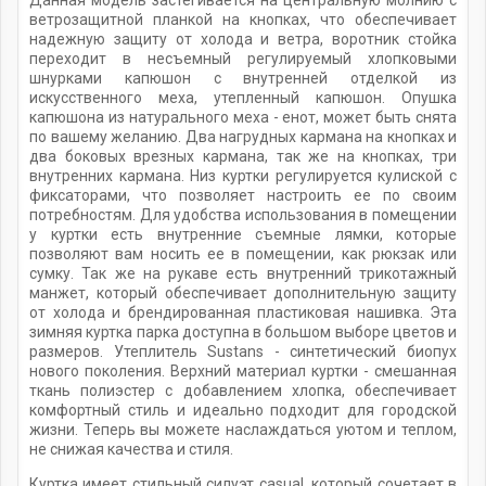
ветрозащитной планкой на кнопках, что обеспечивает
надежную защиту от холода и ветра, воротник стойка
переходит в несъемный регулируемый хлопковыми
шнурками капюшон с внутренней отделкой из
искусственного меха, утепленный капюшон. Опушка
капюшона из натурального меха - енот, может быть снята
по вашему желанию. Два нагрудных кармана на кнопках и
два боковых врезных кармана, так же на кнопках, три
внутренних кармана. Низ куртки регулируется кулиской с
фиксаторами, что позволяет настроить ее по своим
потребностям. Для удобства использования в помещении
у куртки есть внутренние съемные лямки, которые
позволяют вам носить ее в помещении, как рюкзак или
сумку. Так же на рукаве есть внутренний трикотажный
манжет, который обеспечивает дополнительную защиту
от холода и брендированная пластиковая нашивка. Эта
зимняя куртка парка доступна в большом выборе цветов и
размеров. Утеплитель Sustans - синтетический биопух
нового поколения. Верхний материал куртки - смешанная
ткань полиэстер с добавлением хлопка, обеспечивает
комфортный стиль и идеально подходит для городской
жизни. Теперь вы можете наслаждаться уютом и теплом,
не снижая качества и стиля.
Куртка имеет стильный силуэт casual, который сочетает в