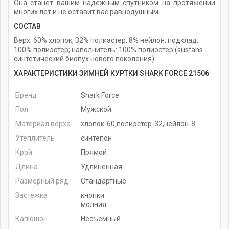
Она станет вашим надежным спутником на протяжении
многих лет и не оставит вас равнодушным.
СОСТАВ
Верх: 60% хлопок, 32% полиэстер, 8% нейлон; подклад:
100% полиэстер; наполнитель: 100% полиэстер (sustans -
синтетический биопух нового поколения)
ХАРАКТЕРИСТИКИ ЗИМНЕЙ КУРТКИ SHARK FORCE 21506
Бренд
Shark Force
Пол
Мужской
Материал верха
хлопок-60,полиэстер-32,нейлон-8
Утеплитель
синтепон
Крой
Прямой
Длина
Удлиненная
Размерный ряд
Стандартные
Застежка
кнопки
молния
Капюшон
Несъемный