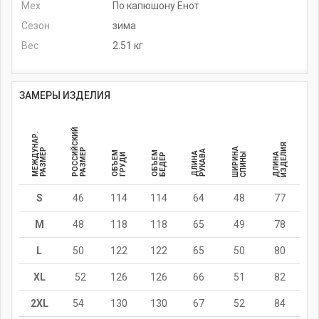
Мех
По капюшону Енот
Сезон
зима
Вес
2.51 кг
ЗАМЕРЫ ИЗДЕЛИЯ
РОССИЙСКИЙ
МЕЖДУНАР.
ИЗДЕЛИЯ
ШИРИНА
РАЗМЕР
РАЗМЕР
РУКАВА
ОБЪЕМ
ОБЪЕМ
ДЛИНА
СПИНЫ
ДЛИНА
ГРУДИ
БЕДЕР
S
46
114
114
64
48
77
M
48
118
118
65
49
78
L
50
122
122
65
50
80
XL
52
126
126
66
51
82
2XL
54
130
130
67
52
84