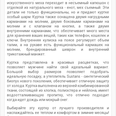
искусственного меха переходит в несъемный капюшон с
отделкой из натурального меха - енот, мех съемный. Эти
детали не только функциональны, но и придают куртке
особый шарм. Куртка также оснащена двумя нагрудными
карманами на молнии, двумя боковыми карманами на
молнии и с клапаном на кнопке, а также двумя
внутренними карманами, что обеспечивает много места
для хранения ваших вещей, таких как телефон, кошелек и
ключи. Внутренняя кулиска на поясе регулирует объем
талии, а на рукаве есть функциональный кармашек на
молнии, брендированный шеврон и внутренний
трикотажный манжет.
Куртка представлена в красивых расцветках, что
позволяет мужчине найти свой идеальный вариант.
Большой выбор размеров позволяет подобрать
идеальную посадку, а утеплитель Sustans - синтетический
биопух нового поколения, обеспечивает отличную защиту
от холода. Куртка выполнена из верхней комбинированной
ткани, состоящей из хлопка, полиэстера и нейлона, имеет
водоотталкивающую пропитку, что отлично подходит
когда идет дождь или мокрый снег.
Выбирайте эту куртку от лучшего производителя и
наслаждайтесь ее теплом и комфортом в зимние месяцы!