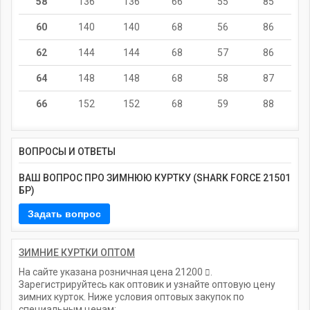
58
136
136
66
55
85
60
140
140
68
56
86
62
144
144
68
57
86
64
148
148
68
58
87
66
152
152
68
59
88
ВОПРОСЫ И ОТВЕТЫ
ВАШ ВОПРОС ПРО ЗИМНЮЮ КУРТКУ (SHARK FORCE 21501
БР)
ЗИМНИЕ КУРТКИ ОПТОМ
На сайте указана розничная цена
21200
.
Зарегистрируйтесь как оптовик и узнайте оптовую цену
зимних курток. Ниже условия оптовых закупок по
специальным ценам: