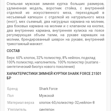
Стильная мужская зимняя куртка больших размеров,
удлиненная модель, воротник стойка, с внутренней
отделкой из искусственного меха, переходящий в
несъемный капюшон с отделкой из натурального меха
(енот), мех съемный, два нагрудных кармана на молнии,
два боковых кармана на молнии и с клапаном на кнопке,
два внутренних кармана, внутренняя кулиска на поясе
регулирующая объем талии, на рукаве кармашек на
молнии, брендированный шеврон на рукаве, внутренний
трикотажный манжет.
СОСТАВ
Верх: 60% хлопок, 32% полиэстер, 8% нейлон; подклад:
100% полиэстер; наполнитель: 100% полиэстер (sustans -
синтетический биопух нового поколения)
ХАРАКТЕРИСТИКИ ЗИМНЕЙ КУРТКИ SHARK FORCE 21501
БР
Бренд
Shark Force
Пол
Мужской
Материал верха
хлопок-60,полиэстер-32,нейлон-8
Утеплитель
синтепон