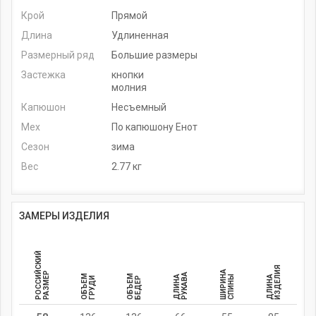
Крой
Прямой
Длина
Удлиненная
Размерный ряд
Большие размеры
Застежка
кнопки
молния
Капюшон
Несъемный
Мех
По капюшону Енот
Сезон
зима
Вес
2.77 кг
ЗАМЕРЫ ИЗДЕЛИЯ
РОССИЙСКИЙ
ИЗДЕЛИЯ
ШИРИНА
РАЗМЕР
РУКАВА
ОБЪЕМ
ОБЪЕМ
ДЛИНА
СПИНЫ
ДЛИНА
ГРУДИ
БЕДЕР