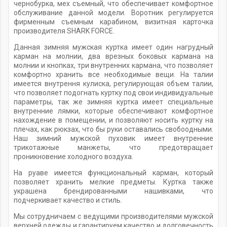
чернобурка, мех съемный, что обеспечивает комфортное
обслуживание данной модели. Воротник регулируется
фирменным съемным карабином, визитная карточка
производителя SHARK FORCE.
Данная зимняя мужская куртка имеет один нагрудный
карман на молнии, два врезных боковых кармана на
молнии и кнопках, три внутренних кармана, что позволяет
комфортно хранить все необходимые вещи. На талии
имеется внутрення кулиска, регулирующая объем талии,
что позволяет подогнать куртку под свои индивидуальные
параметры, так же зимняя куртка имеет специальные
внутренние лямки, которые обеспечивают комфортное
нахождение в помещении, и позволяют носить куртку на
плечах, как рюкзах, что бы руки оставались свобоодными.
Наш зимний мужской пуховик имеет внутренние
трикотажные манжеты, что предотвращает
проникновение холодного воздуха.
На руаве имеется функциональный карман, который
позволяет хранить мелкие предметы. Куртка также
украшена брендированными нашивками, что
подчеркивает качество и стиль.
Мы сотрудничаем с ведущими производителями мужской
верхней одежды и гарантируем качество и долговечность