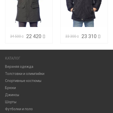
22 420
23 310
34 500
33 300
КАТАЛОГ
Верхняя одежда
Толстовки и олимпийки
Спортивные костюмы
Брюки
Джинсы
Шорты
Футболки и поло