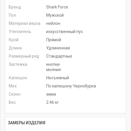
Бренд
Shark Force
Пол
Мужской
Материал верха
нейлон
Утеплитель
искусственный пух
Крой
Прямой
Длина
Удлиненная
Размерный ряд
Стандартные
Застежка
кнопки
молния
Капюшон
Несъемный
Мех
По капюшону Чернобурка
Сезон
зима
Вес
2.46 кг
ЗАМЕРЫ ИЗДЕЛИЯ