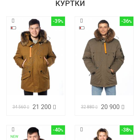
КУРТКИ
-39
-36
21 200
20 900
34 560
32 880
-40
-38