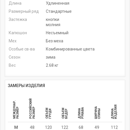
Длина
Удлиненная
Размерный ряд
Стандартные
Застежка
кнопки
молния
Капюшон
Несъемный
Мех
Без меха
Особые св-ва
Комбинированные цвета
Сезон
зима
Вес
2.68 кг
ЗАМЕРЫ ИЗДЕЛИЯ
РОССИЙСКИЙ
МЕЖДУНАР.
ИЗДЕЛИЯ
ШИРИНА
РАЗМЕР
РАЗМЕР
РУКАВА
ОБЪЕМ
ОБЪЕМ
ДЛИНА
СПИНЫ
ДЛИНА
ГРУДИ
БЕДЕР
M
48
120
122
68
49
112