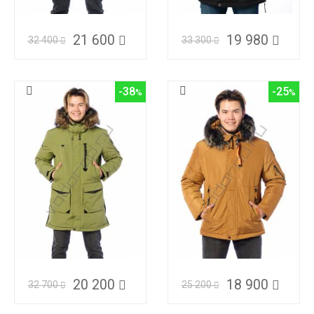
21 600
19 980
32 400
33 300
-38
-25
20 200
18 900
32 700
25 200