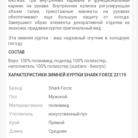
кнопках, три внутренних кармана и функциональный
карман на рукаве. Внутренняя кулиска регулирующая
объем талии, трикотажные манжеты на рукавах
обеспечивают еще большую защиту от холода.
Завершают образ элементы декоративной отделки из
экокожи, придавая куртке оригинальный вид.
Эта зимняя куртка - ваш надежный спутник в холодную
погоду.
СОСТАВ
Верх: 100% полиамид; подклад 100% полиэстер;
наполнитель 100% полиэстер (sustans - биопух)
ХАРАКТЕРИСТИКИ ЗИМНЕЙ КУРТКИ SHARK FORCE 23119
Бренд
Shark Force
Пол
Мужской
Материал верха
полиамид
Утеплитель
искусственный пух
Крой
Прямой
Длина
Средняя