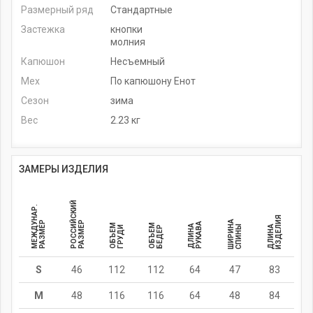
Размерный ряд
Стандартные
Застежка
кнопки
молния
Капюшон
Несъемный
Мех
По капюшону Енот
Сезон
зима
Вес
2.23 кг
ЗАМЕРЫ ИЗДЕЛИЯ
РОССИЙСКИЙ
МЕЖДУНАР.
ИЗДЕЛИЯ
ШИРИНА
РАЗМЕР
РАЗМЕР
РУКАВА
ОБЪЕМ
ОБЪЕМ
ДЛИНА
СПИНЫ
ДЛИНА
ГРУДИ
БЕДЕР
S
46
112
112
64
47
83
M
48
116
116
64
48
84