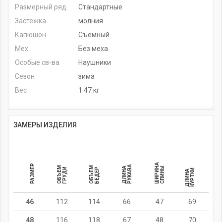
Размерный ряд
Стандартные
Застежка
молния
Капюшон
Съемный
Мех
Без меха
Особые св-ва
Наушники
Сезон
зима
Вес
1.47 кг
ЗАМЕРЫ ИЗДЕЛИЯ
ШИРИНА
РАЗМЕР
РУКАВА
ОБЪЕМ
ОБЪЕМ
ДЛИНА
СПИНЫ
ГРУДИ
БЕДЕР
И
Д
Л
И
Н
А
К
У
Р
Т
К
46
112
114
66
47
69
48
116
118
67
48
70