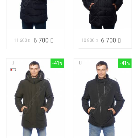
6 700
6 700
11 600
10 800
-41
-41