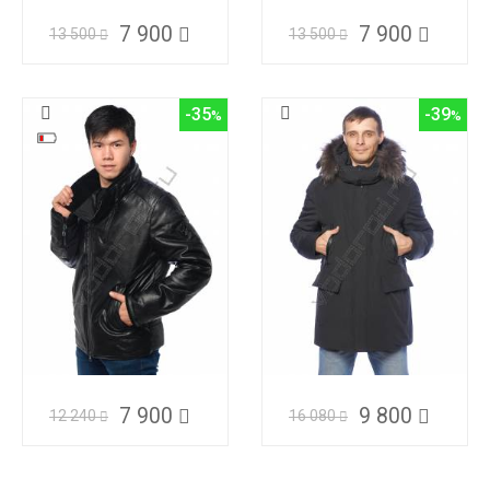
7 900
7 900
13 500
13 500
-35
-39
7 900
9 800
12 240
16 080