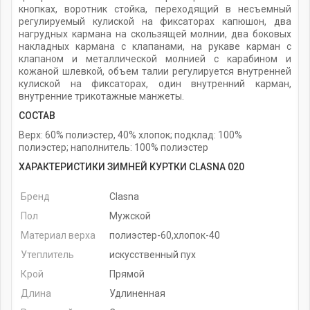
кнопках, воротник стойка, переходящий в несъемный
регулируемый кулиской на фиксаторах капюшон, два
нагрудных кармана на скользящей молнии, два боковых
накладных кармана с клапанами, на рукаве карман с
клапаном и металлической молнией с карабином и
кожаной шлевкой, объем талии регулируется внутренней
кулиской на фиксаторах, один внутренний карман,
внутренние трикотажные манжеты.
СОСТАВ
Верх: 60% полиэстер, 40% хлопок; подклад: 100%
полиэстер; наполнитель: 100% полиэстер
ХАРАКТЕРИСТИКИ ЗИМНЕЙ КУРТКИ CLASNA 020
Бренд
Clasna
Пол
Мужской
Материал верха
полиэстер-60,хлопок-40
Утеплитель
искусственный пух
Крой
Прямой
Длина
Удлиненная