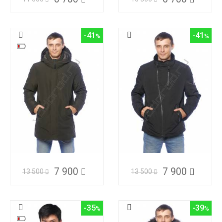
-41
-41
7 900
7 900
13 500
13 500
-35
-39