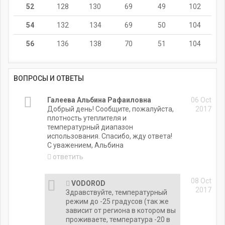
52
128
130
69
49
102
54
132
134
69
50
104
56
136
138
70
51
104
ВОПРОСЫ И ОТВЕТЫ
Галеева Альбина Рафаиловна
06 Oct
Добрый день! Сообщите, пожалуйста,
2017
плотность утеплителя и
температурный диапазон
использования. Спасибо, жду ответа!
С уважением, Альбина
ответить
08 Oct
VODOROD
2017
Здравствуйте, температурный
режим до -25 градусов (так же
зависит от региона в котором вы
проживаете, температура -20 в