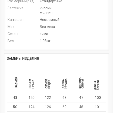
Размерный ряд
Стандартные
Застежка
кнопки
молния
Капюшон
Несъемный
Мех
Без меха
Сезон
зима
Вес
1.98 кг
ЗАМЕРЫ ИЗДЕЛИЯ
РАЗМЕР
ШИРИНА
РУКАВА
ОБЪЕМ
ОБЪЕМ
ДЛИНА
СПИНЫ
ГРУДИ
БЕДЕР
И
Д
Л
И
Н
А
К
У
Р
Т
К
48
120
122
68
47
100
50
124
126
69
48
101