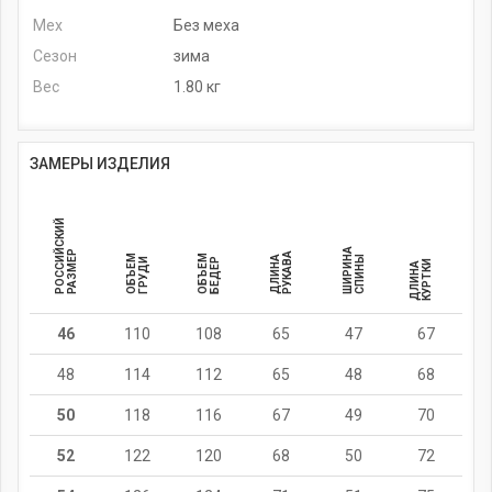
Мех
Без меха
Сезон
зима
Вес
1.80 кг
ЗАМЕРЫ ИЗДЕЛИЯ
РОССИЙСКИЙ
ШИРИНА
РАЗМЕР
РУКАВА
ОБЪЕМ
ОБЪЕМ
ДЛИНА
СПИНЫ
ГРУДИ
БЕДЕР
И
Д
Л
И
Н
А
К
У
Р
Т
К
46
110
108
65
47
67
48
114
112
65
48
68
50
118
116
67
49
70
52
122
120
68
50
72