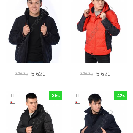
5 620
5 620
9 360
9 360
-35
-42