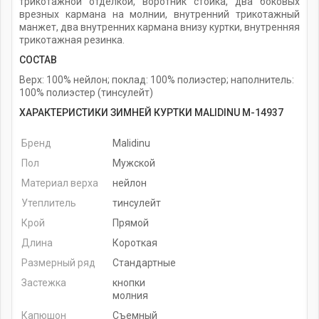
трикотажной отделкой, воротник стойка, два боковых
врезных кармана на молнии, внутренний трикотажный
манжет, два внутренних кармана внизу куртки, внутренняя
трикотажная резинка.
СОСТАВ
Верх: 100% нейлон; поклад: 100% полиэстер; наполнитель:
100% полиэстер (тинсулейт)
ХАРАКТЕРИСТИКИ ЗИМНЕЙ КУРТКИ MALIDINU M-14937
Бренд
Malidinu
Пол
Мужской
Материал верха
нейлон
Утеплитель
тинсулейт
Крой
Прямой
Длина
Короткая
Размерный ряд
Стандартные
Застежка
кнопки
молния
Капюшон
Съемный