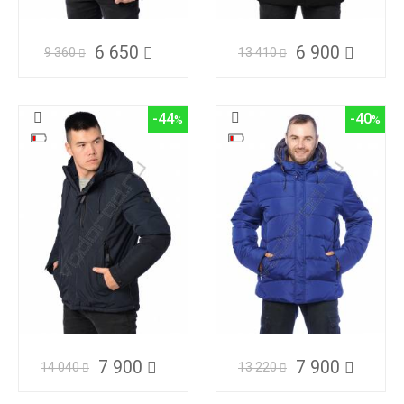
6 650
6 900
9 360
13 410
-44
-40
7 900
7 900
14 040
13 220