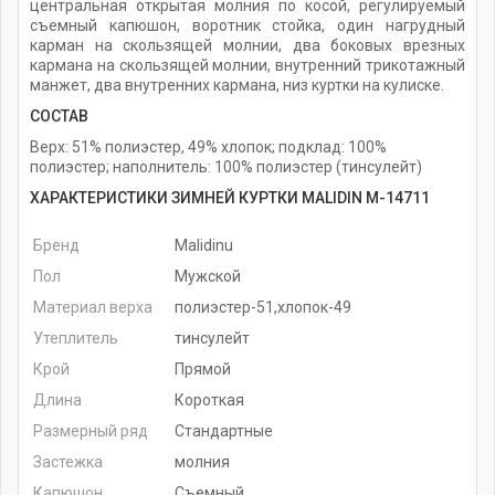
центральная открытая молния по косой, регулируемый
съемный капюшон, воротник стойка, один нагрудный
карман на скользящей молнии, два боковых врезных
кармана на скользящей молнии, внутренний трикотажный
манжет, два внутренних кармана, низ куртки на кулиске.
СОСТАВ
Верх: 51% полиэстер, 49% хлопок; подклад: 100%
полиэстер; наполнитель: 100% полиэстер (тинсулейт)
ХАРАКТЕРИСТИКИ ЗИМНЕЙ КУРТКИ MALIDIN M-14711
Бренд
Malidinu
Пол
Мужской
Материал верха
полиэстер-51,хлопок-49
Утеплитель
тинсулейт
Крой
Прямой
Длина
Короткая
Размерный ряд
Стандартные
Застежка
молния
Капюшон
Съемный