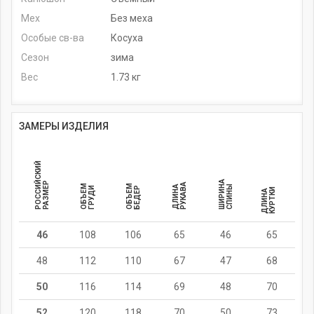
Мех
Без меха
Особые св-ва
Косуха
Сезон
зима
Вес
1.73 кг
ЗАМЕРЫ ИЗДЕЛИЯ
РОССИЙСКИЙ
ШИРИНА
РАЗМЕР
РУКАВА
ОБЪЕМ
ОБЪЕМ
ДЛИНА
СПИНЫ
ГРУДИ
БЕДЕР
И
Д
Л
И
Н
А
К
У
Р
Т
К
46
108
106
65
46
65
48
112
110
67
47
68
50
116
114
69
48
70
52
120
118
70
50
73