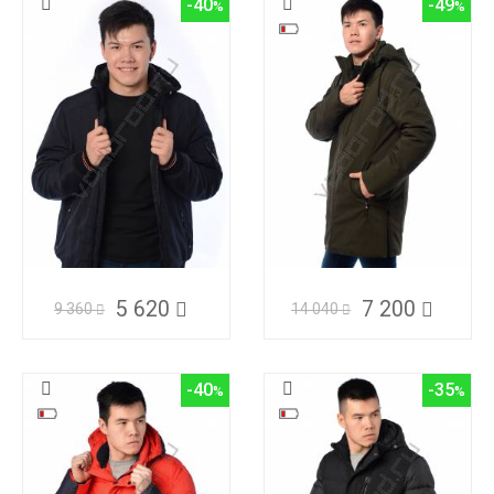
-40
-49
5 620
7 200
9 360
14 040
-40
-35