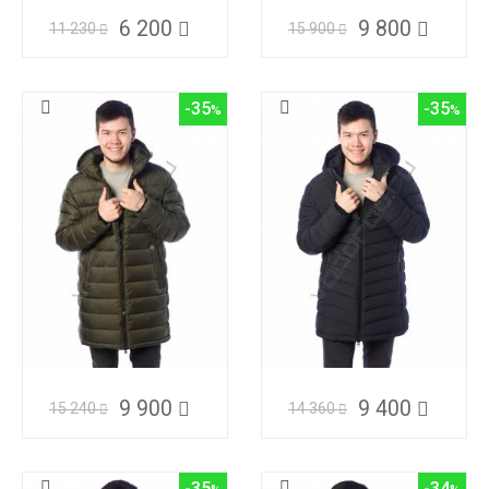
6 200
9 800
11 230
15 900
-35
-35
9 900
9 400
15 240
14 360
-35
-34