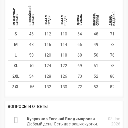
РОССИЙСКИЙ
МЕЖДУНАР.
ИЗДЕЛИЯ
ШИРИНА
РАЗМЕР
РАЗМЕР
РУКАВА
ОБЪЕМ
ОБЪЕМ
ДЛИНА
СПИНЫ
ДЛИНА
ГРУДИ
БЕДЕР
S
46
112
110
64
48
71
M
48
116
114
66
49
73
L
50
120
118
68
50
76
XL
52
124
122
69
51
78
2XL
54
128
126
70
52
80
3XL
56
132
130
72
53
82
ВОПРОСЫ И ОТВЕТЫ
Куприянов Евгений Владимирович
03 Jan
Добрый день! Есть две ваших куртки,
2026