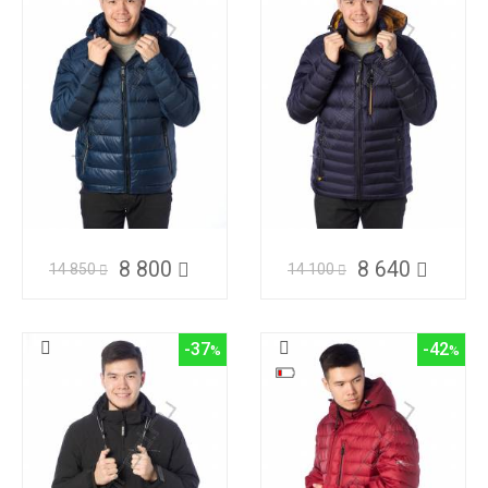
8 800
8 640
14 850
14 100
-37
-42