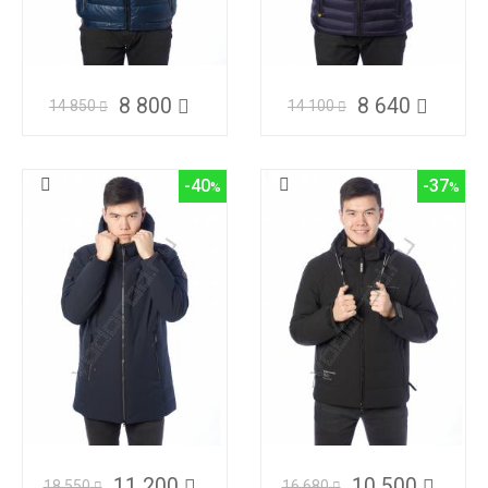
8 800
8 640
14 850
14 100
-40
-37
11 200
10 500
18 550
16 680