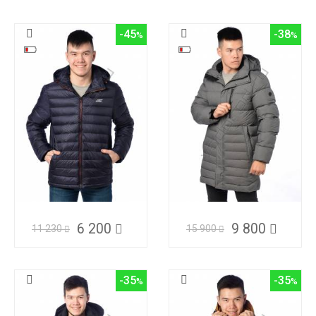
-45
-38
6 200
9 800
11 230
15 900
-35
-35