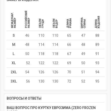
РОССИЙСКИЙ
МЕЖДУНАР.
ИЗДЕЛИЯ
ШИРИНА
РАЗМЕР
РАЗМЕР
РУКАВА
ОБЪЕМ
ОБЪЕМ
ДЛИНА
СПИНЫ
ДЛИНА
ГРУДИ
БЕДЕР
S
46
110
110
65
47
88
M
48
114
114
66
48
89
L
50
118
118
67
49
91
XL
52
122
122
69
50
93
2XL
54
126
126
70
51
94
3XL
56
130
130
72
52
95
ВОПРОСЫ И ОТВЕТЫ
ВАШ ВОПРОС ПРО КУРТКУ ЕВРОЗИМА (ZERO FROZEN