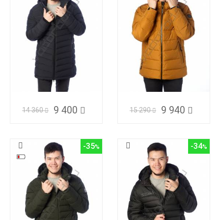
9 400
9 940
14 360
15 290
-35
-34