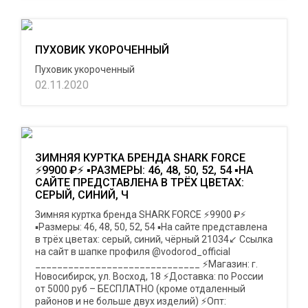
ПУХОВИК УКОРОЧЕННЫЙ
Пуховик укороченный
02.11.2020
ЗИМНЯЯ КУРТКА БРЕНДА SHARK FORCE
⚡9900 ₽⚡ ▪︎РАЗМЕРЫ: 46, 48, 50, 52, 54 ▪︎НА
САЙТЕ ПРЕДСТАВЛЕНА В ТРЁХ ЦВЕТАХ:
СЕРЫЙ, СИНИЙ, Ч
Зимняя куртка бренда SHARK FORCE ⚡9900 ₽⚡
▪︎Размеры: 46, 48, 50, 52, 54 ▪︎На сайте представлена
в трёх цветах: серый, синий, чёрный 21034↙️ Ссылка
на сайт в шапке профиля @vodorod_official
______________________________ ⚡Магазин: г.
Новосибирск, ул. Восход, 18 ⚡Доставка: по России
от 5000 руб – БЕСПЛАТНО (кроме отдаленный
районов и не больше двух изделий) ⚡Опт: