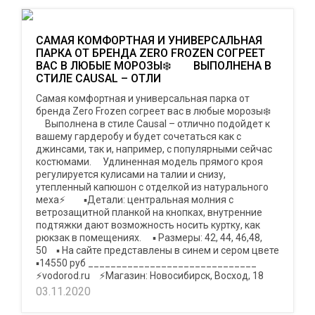
САМАЯ КОМФОРТНАЯ И УНИВЕРСАЛЬНАЯ
ПАРКА ОТ БРЕНДА ZERO FROZEN СОГРЕЕТ
ВАС В ЛЮБЫЕ МОРОЗЫ❄️⁣⁣⠀ ⁣⁣⠀ ВЫПОЛНЕНА В
СТИЛЕ CAUSAL – ОТЛИ
Самая комфортная и универсальная парка от
бренда Zero Frozen согреет вас в любые морозы❄️⁣⁣⠀
⁣⁣⠀ Выполнена в стиле Causal – отлично подойдет к
вашему гардеробу и будет сочетаться как с
джинсами, так и, например, с популярными сейчас
костюмами. ⁣⁣⠀ Удлиненная модель прямого кроя
регулируется кулисами на талии и снизу,
утепленный капюшон с отделкой из натурального
меха⚡️⁣⁣⠀ ⁣⁣⠀ ▪︎Детали: центральная молния с
ветрозащитной планкой на кнопках, внутренние
подтяжки дают возможность носить куртку, как
рюкзак в помещениях. ⁣⁣⠀ ▪︎ Размеры: 42, 44, 46,48,
50⁣⁣⠀ ▪︎ На сайте представлены в синем и сером цвете⁣⁣
▪︎14550⁣ руб ______________________________⁣⁣⠀
⚡vodorod.ru⁣⁣⠀ ⚡Магазин: Новосибирск, Восход, 18
03.11.2020