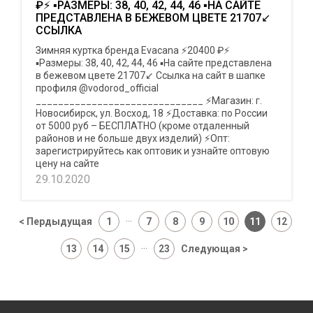
₽⚡ ▪︎РАЗМЕРЫ: 38, 40, 42, 44, 46 ▪︎НА САЙТЕ
ПРЕДСТАВЛЕНА В БЕЖЕВОМ ЦВЕТЕ 21707↙️
ССЫЛКА
Зимняя куртка бренда Evacana ⚡20400 ₽⚡
▪︎Размеры: 38, 40, 42, 44, 46 ▪︎На сайте представлена
в бежевом цвете 21707↙️ Ссылка на сайт в шапке
профиля @vodorod_official
______________________________ ⚡Магазин: г.
Новосибирск, ул. Восход, 18 ⚡Доставка: по России
от 5000 руб – БЕСПЛАТНО (кроме отдаленный
районов и не больше двух изделий) ⚡Опт:
зарегистрируйтесь как оптовик и узнайте оптовую
цену на сайте
29.10.2020
...
< Пердыдущая
1
7
8
9
10
11
12
...
13
14
15
23
Следующая >