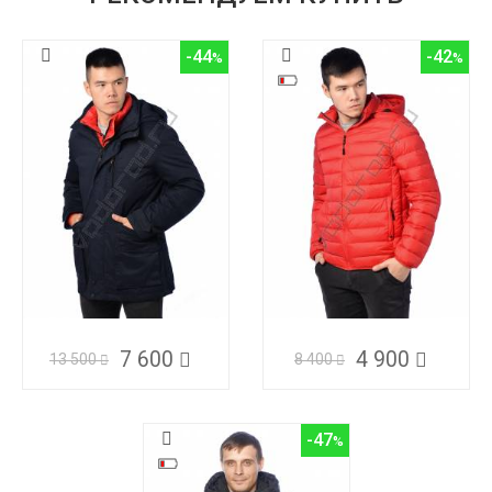
-44
-42
7 600
4 900
13 500
8 400
-47