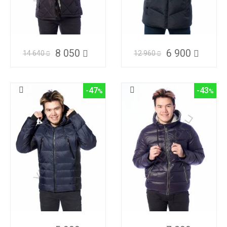
8 050
6 900
14 640
12 960
-47
-43