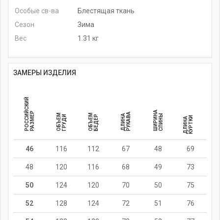
Особые св-ва
Блестящая ткань
Сезон
Зима
Вес
1.31 кг
ЗАМЕРЫ ИЗДЕЛИЯ
РОССИЙСКИЙ
ШИРИНА
РАЗМЕР
РУКАВА
ОБЪЕМ
ОБЪЕМ
ДЛИНА
СПИНЫ
ГРУДИ
БЕДЕР
И
Д
Л
И
Н
А
К
У
Р
Т
К
46
116
112
67
48
69
48
120
116
68
49
73
50
124
120
70
50
75
52
128
124
72
51
76