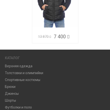
7 400
13 870
КАТАЛОГ
Верхняя одежда
Толстовки и олимпийки
Спортивные костюмы
Брюки
Джинсы
Шорты
Футболки и поло