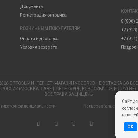
Документы
КОНТА
Регистрация оптовика
8 (800) 
РОЗНИЧНЫМ ПОКУПАТЕЛЯМ
+7 (913)
Оплата и доставка
+7 (911)
Условия возврата
Подробн
2026 ОПТОВЫЙ ИНТЕРНЕТ-МАГАЗИН VODOROD - ДОСТАВКА ВО ВС
РОССИИ (МОСКВА, САНКТ-ПЕТЕРБУРГ, НОВОСИБИРСК И ДРУГИЕ).
ВСЕ ПРАВА ЗАЩИЩЕНЫ
Сайт ис
тика конфиденциальности
Пользовательское соглаш
согласи
в наше
ОК