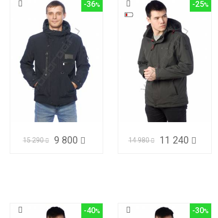
-36
-25
9 800
11 240
15 290
14 980
-40
-30