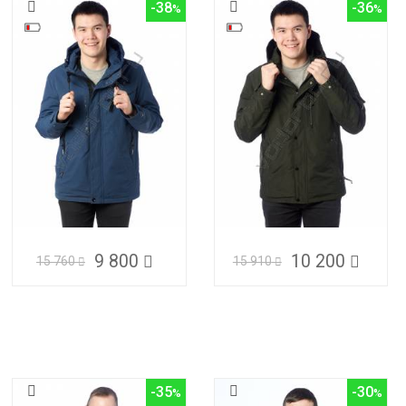
-38
-36
9 800
10 200
15 760
15 910
-35
-30