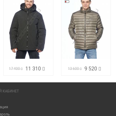
11 310
9 520
17 400
13 600
Й КАБИНЕТ
ация
ароль