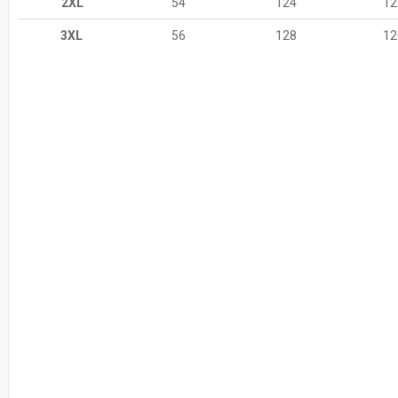
2XL
54
124
12
3XL
56
128
12