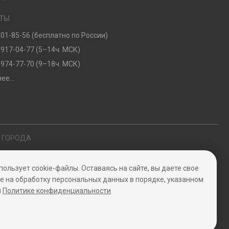
КТЫ
201-85-56 (бесплатно по России)
 917-04-77 (5–14ч. МСК)
 974-77-70 (9–18ч. МСК)
ее...
Е ГОРОДА
пользует cookie-файлы. Оставаясь на сайте, вы даете свое
ение
е на обработку персональных данных в порядке, указанном
й
Политике конфиденциальности